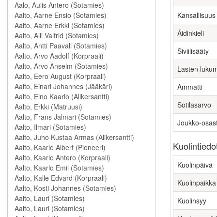
Kansallisuus
Äidinkieli
Siviilisääty
Lasten luku
Ammatti
Sotilasarvo
Joukko-osas
Kuolintiedo
Kuolinpäivä
Kuolinpaikka
Kuolinsyy