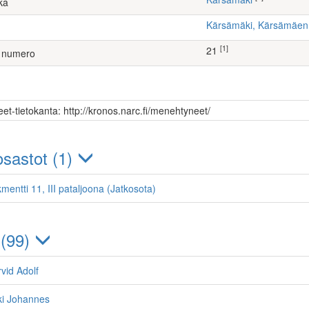
ka
Kärsämäki, Kärsämäe
[1]
21
 numero
et-tietokanta: http://kronos.narc.fi/menehtyneet/
sastot (1)
mentti 11, III pataljoona (Jatkosota)
 (99)
vid Adolf
kki Johannes