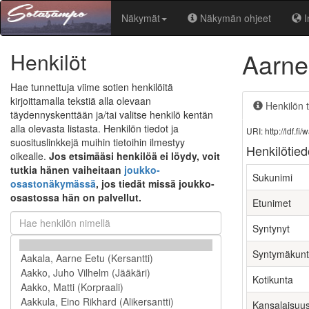
Näkymät
Näkymän ohjeet
I
Aarne
Henkilöt
Hae tunnettuja viime sotien henkilöitä
kirjoittamalla tekstiä alla olevaan
Henkilön t
täydennyskenttään ja/tai valitse henkilö kentän
alla olevasta listasta. Henkilön tiedot ja
URI: http://ldf.
suosituslinkkejä muihin tietoihin ilmestyy
Henkilötied
oikealle.
Jos etsimääsi henkilöä ei löydy, voit
tutkia hänen vaiheitaan
joukko-
Sukunimi
osastonäkymässä
, jos tiedät missä joukko-
osastossa hän on palvellut.
Etunimet
Syntynyt
Syntymäkun
Kotikunta
Kansalaisuu