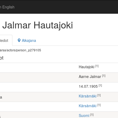
n English
 Jalmar Hautajoki
iedot
Aikajana
fi/warsa/actors/person_p279105
ot
[1]
Hautajoki
[1]
Aarne Jalmar
[1]
14.07.1905
[1]
Kärsämäki
ta
[1]
Kärsämäki
[1]
Suomi
s