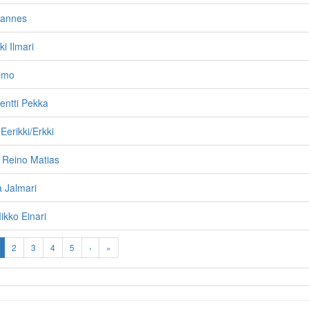
hannes
ki Ilmari
Simo
entti Pekka
Eerikki/Erkki
 Reino Matias
a Jalmari
kko Einari
2
3
4
5
›
»