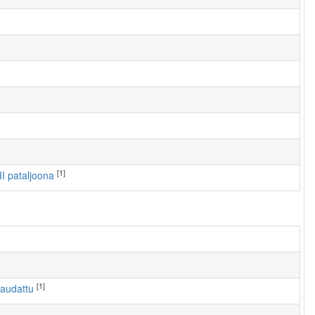
[1]
III pataljoona
[1]
haudattu