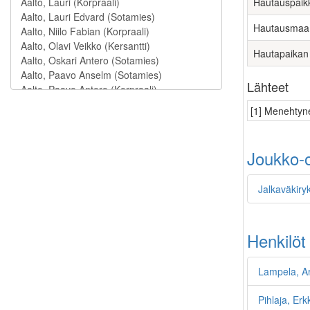
Hautauspaik
Hautausmaa
Hautapaikan
Lähteet
[1] Menehtyne
Joukko-o
Jalkaväkiryk
Henkilöt
Lampela, Ar
Pihlaja, Er