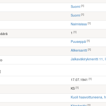
[1]
Suomi
[1]
Suomi
[1]
Naimisissa
[1]
1
määrä
[1]
puuseppä
[1]
Alikersantti
Jalkaväkirykmentti 11, 
to
t
[1]
17.07.1941
[1]
KS
Kuoli haavoittuneena, 
[1]
Kärsämäki