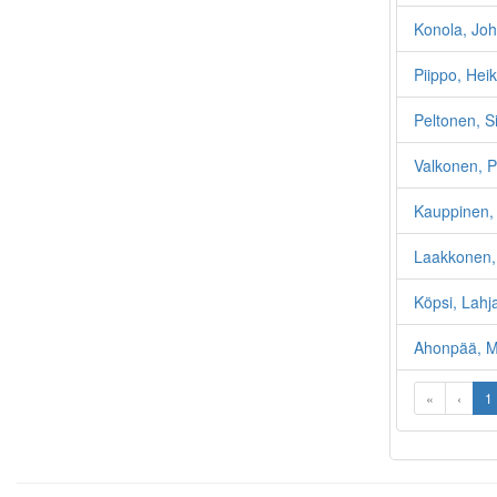
Konola, Jo
Piippo, Heik
Peltonen, 
Valkonen, P
Kauppinen, 
Laakkonen,
Köpsi, Lahj
Ahonpää, Mi
«
‹
1