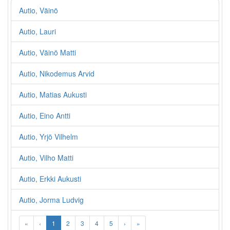
Autio, Väinö
Autio, Lauri
Autio, Väinö Matti
Autio, Nikodemus Arvid
Autio, Matias Aukusti
Autio, Eino Antti
Autio, Yrjö Vilhelm
Autio, Vilho Matti
Autio, Erkki Aukusti
Autio, Jorma Ludvig
«
‹
1
2
3
4
5
›
»