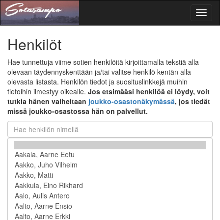
Toggl
naviga
Henkilöt
Hae tunnettuja viime sotien henkilöitä kirjoittamalla tekstiä alla
olevaan täydennyskenttään ja/tai valitse henkilö kentän alla
olevasta listasta. Henkilön tiedot ja suosituslinkkejä muihin
tietoihin ilmestyy oikealle.
Jos etsimääsi henkilöä ei löydy, voit
tutkia hänen vaiheitaan
joukko-osastonäkymässä
, jos tiedät
missä joukko-osastossa hän on palvellut.