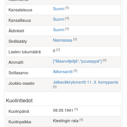
[1]
Suomi
Kansalaisuus
[1]
Suomi
Kansallisuus
[1]
Suomi
Äidinkieli
[1]
Naimisissa
Siviilisääty
[1]
0
Lasten lukumäärä
[1]
["maanviljelijä","puuseppä"]
Ammatti
[1]
Alikersantti
Sotilasarvo
Jalkaväkirykmentti 11, 9. komppania
Joukko-osasto
[1]
Kuolintiedot
[1]
08.09.1941
Kuolinpäivä
[1]
Kiestingin rata
Kuolinpaikka