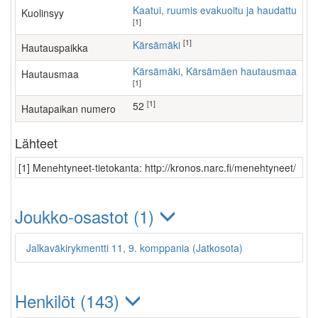
Kaatui, ruumis evakuoitu ja haudattu
Kuolinsyy
[1]
[1]
Kärsämäki
Hautauspaikka
Kärsämäki, Kärsämäen hautausmaa
Hautausmaa
[1]
[1]
52
Hautapaikan numero
Lähteet
[1] Menehtyneet-tietokanta: http://kronos.narc.fi/menehtyneet/
Joukko-osastot (1)
Jalkaväkirykmentti 11, 9. komppania (Jatkosota)
Henkilöt (143)