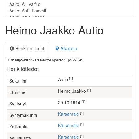
Heimo Jaakko Autio
Henkilön tiedot
Aikajana
URI: http://ldf.fi/warsa/actors/person_p279095
Henkilötiedot
[1]
Autio
Sukunimi
[1]
Heimo Jaakko
Etunimet
[1]
20.10.1914
Syntynyt
[1]
Kärsämäki
Syntymäkunta
[1]
Kärsämäki
Kotikunta
[1]
Kärsämäki
Asuinkunta