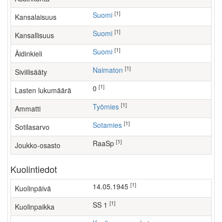
[1]
Suomi
Kansalaisuus
[1]
Suomi
Kansallisuus
[1]
Suomi
Äidinkieli
[1]
Naimaton
Siviilisääty
[1]
0
Lasten lukumäärä
[1]
työmies
Ammatti
[1]
Sotamies
Sotilasarvo
[1]
RaaSp
Joukko-osasto
Kuolintiedot
[1]
14.05.1945
Kuolinpäivä
[1]
SS 1
Kuolinpaikka