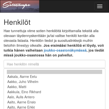
Toggl
naviga
Henkilöt
Hae tunnettuja viime sotien henkilöitä kirjoittamalla tekstiä alla
olevaan täydennyskenttään ja/tai valitse henkilö kentän alla
olevasta listasta. Henkilön tiedot ja suosituslinkkejä muihin
tietoihin ilmestyy oikealle.
Jos etsimääsi henkilöä ei löydy, voit
tutkia hänen vaiheitaan
joukko-osastonäkymässä
, jos tiedät
missä joukko-osastossa hän on palvellut.