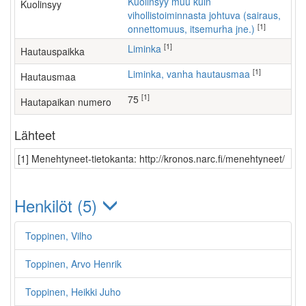
Kuolinsyy muu kuin
Kuolinsyy
vihollistoiminnasta johtuva (sairaus,
[1]
onnettomuus, itsemurha jne.)
[1]
Liminka
Hautauspaikka
[1]
Liminka, vanha hautausmaa
Hautausmaa
[1]
75
Hautapaikan numero
Lähteet
[1] Menehtyneet-tietokanta: http://kronos.narc.fi/menehtyneet/
Henkilöt (5)
Toppinen, Vilho
Toppinen, Arvo Henrik
Toppinen, Heikki Juho