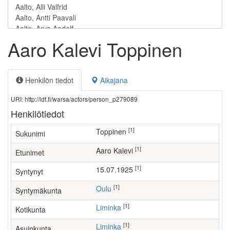
Aaro Kalevi Toppinen
Henkilön tiedot
Aikajana
URI: http://ldf.fi/warsa/actors/person_p279089
Henkilötiedot
[1]
Toppinen
Sukunimi
[1]
Aaro Kalevi
Etunimet
[1]
15.07.1925
Syntynyt
[1]
Oulu
Syntymäkunta
[1]
Liminka
Kotikunta
[1]
Liminka
Asuinkunta