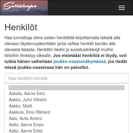
Toggl
naviga
Henkilöt
Hae tunnettuja viime sotien henkilöitä kirjoittamalla tekstiä alla
olevaan täydennyskenttään ja/tai valitse henkilö kentän alla
olevasta listasta. Henkilön tiedot ja suosituslinkkejä muihin
tietoihin ilmestyy oikealle.
Jos etsimääsi henkilöä ei löydy, voit
tutkia hänen vaiheitaan
joukko-osastonäkymässä
, jos tiedät
missä joukko-osastossa hän on palvellut.