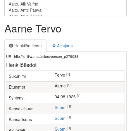
Aarne Tervo
Henkilön tiedot
Aikajana
URI: http://ldf.fi/warsa/actors/person_p279088
Henkilötiedot
[1]
Tervo
Sukunimi
[1]
Aarne
Etunimet
[1]
04.08.1926
Syntynyt
[1]
Suomi
Kansalaisuus
[1]
Suomi
Kansallisuus
[1]
Suomi
Äidinkieli