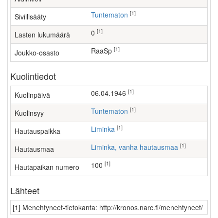
[1]
Tuntematon
Siviilisääty
[1]
0
Lasten lukumäärä
[1]
RaaSp
Joukko-osasto
Kuolintiedot
[1]
06.04.1946
Kuolinpäivä
[1]
Tuntematon
Kuolinsyy
[1]
Liminka
Hautauspaikka
[1]
Liminka, vanha hautausmaa
Hautausmaa
[1]
100
Hautapaikan numero
Lähteet
[1] Menehtyneet-tietokanta: http://kronos.narc.fi/menehtyneet/