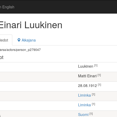
n English
Einari Luukinen
iedot
Aikajana
fi/warsa/actors/person_p279047
ot
[1]
Luukinen
[1]
Matti Einari
[1]
28.08.1912
[1]
Liminka
[1]
Liminka
[1]
Suomi
s