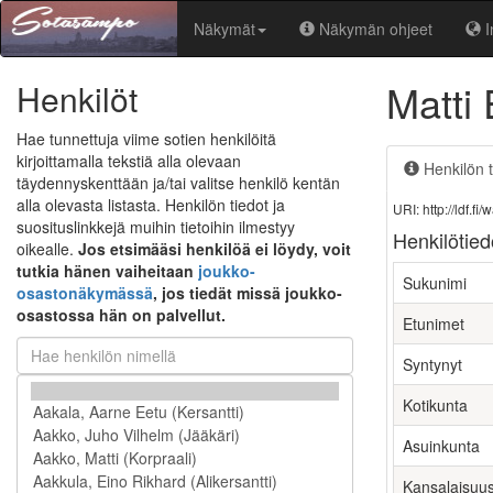
Näkymät
Näkymän ohjeet
I
Matti 
Henkilöt
Hae tunnettuja viime sotien henkilöitä
kirjoittamalla tekstiä alla olevaan
Henkilön t
täydennyskenttään ja/tai valitse henkilö kentän
alla olevasta listasta. Henkilön tiedot ja
URI: http://ldf.
suosituslinkkejä muihin tietoihin ilmestyy
Henkilötied
oikealle.
Jos etsimääsi henkilöä ei löydy, voit
tutkia hänen vaiheitaan
joukko-
Sukunimi
osastonäkymässä
, jos tiedät missä joukko-
osastossa hän on palvellut.
Etunimet
Syntynyt
Kotikunta
Asuinkunta
Kansalaisuu