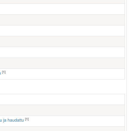
[1]
a
[1]
tu ja haudattu