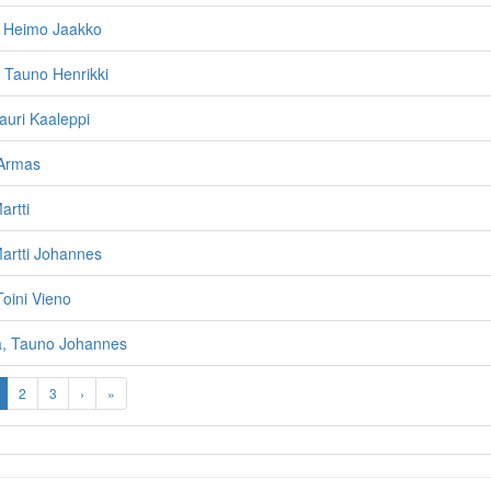
, Heimo Jaakko
, Tauno Henrikki
auri Kaaleppi
 Armas
artti
artti Johannes
Toini Vieno
, Tauno Johannes
2
3
›
»