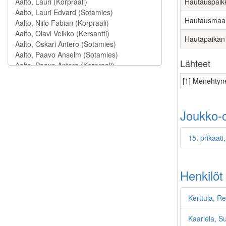
Hautauspaik
Hautausmaa
Hautapaikan
Lähteet
[1] Menehtyne
Joukko-o
15. prikaati
Henkilöt
Kerttula, R
Kaarlela, Su