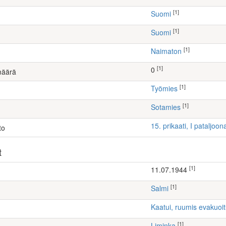
[1]
Suomi
[1]
Suomi
[1]
Naimaton
[1]
0
määrä
[1]
työmies
[1]
Sotamies
15. prikaati, I pataljoon
to
t
[1]
11.07.1944
[1]
Salmi
Kaatui, ruumis evakuoi
[1]
Liminka