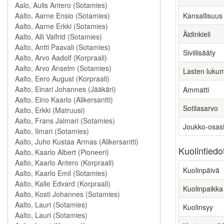
Kansallisuus
Äidinkieli
Siviilisääty
Lasten luku
Ammatti
Sotilasarvo
Joukko-osas
Kuolintiedo
Kuolinpäivä
Kuolinpaikka
Kuolinsyy