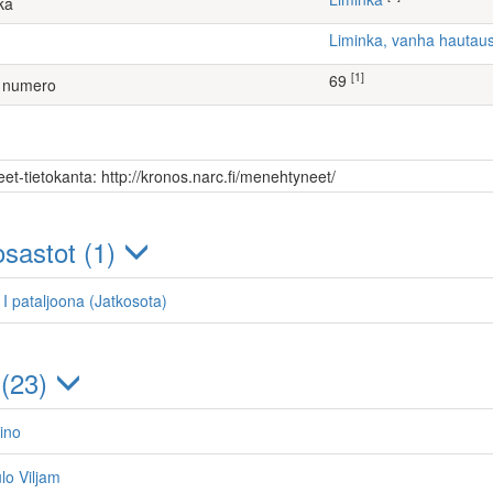
ka
Liminka, vanha hauta
[1]
69
 numero
et-tietokanta: http://kronos.narc.fi/menehtyneet/
sastot (1)
, I pataljoona (Jatkosota)
 (23)
eino
lo Viljam