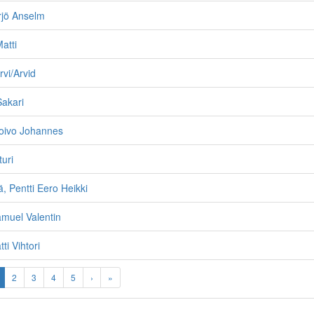
rjö Anselm
atti
rvi/Arvid
akari
Toivo Johannes
turi
 Pentti Eero Heikki
amuel Valentin
ti Vihtori
2
3
4
5
›
»