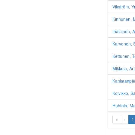
Vikström, Y
Kinnunen, M
Ihalainen, A
Karvonen, S
Kettunen, 
Mikkola, Art
Kankaanpää,
Koivikko, S
Huhtala, Mat
«
‹
1