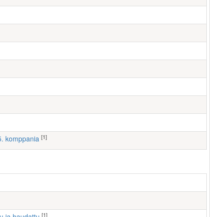
[1]
 5. komppania
[1]
tu ja haudattu