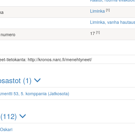
[1]
Liminka
ka
Liminka, vanha hauta
[1]
17
 numero
et-tietokanta: http://kronos.narc.fi/menehtyneet/
sastot (1)
kmentti 53, 5. komppania (Jatkosota)
 (112)
o Oskari