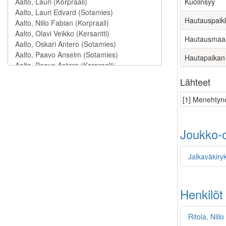
Kuolinsyy
Hautauspaik
Hautausmaa
Hautapaikan
Lähteet
[1] Menehtyne
Joukko-o
Jalkaväkiry
Henkilöt
Ritola, Niil