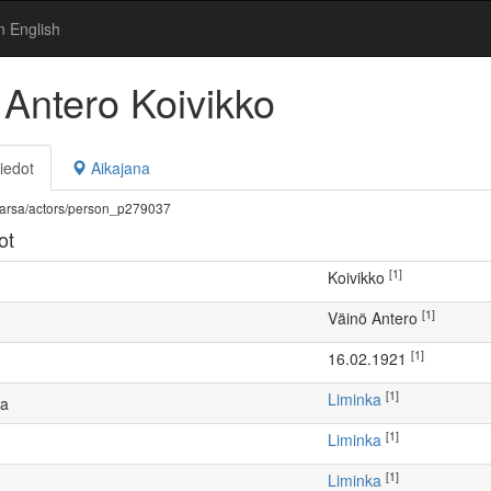
n English
 Antero Koivikko
iedot
Aikajana
fi/warsa/actors/person_p279037
ot
[1]
Koivikko
[1]
Väinö Antero
[1]
16.02.1921
[1]
Liminka
ta
[1]
Liminka
[1]
Liminka