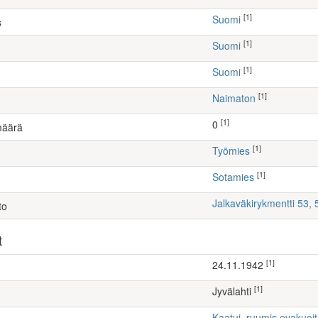
[1]
Suomi
s
[1]
Suomi
[1]
Suomi
[1]
Naimaton
[1]
0
määrä
[1]
työmies
[1]
Sotamies
Jalkaväkirykmentti 53,
to
t
[1]
24.11.1942
[1]
Jyvälahti
Kaatui, ruumis evakuoi