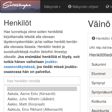
Näkymät
Näkymän ohjeet
I
Väinö
Henkilöt
Hae tunnettuja viime sotien henkilöitä
kirjoittamalla tekstiä alla olevaan
Henkilön t
täydennyskenttään ja/tai valitse henkilö kentän
alla olevasta listasta. Henkilön tiedot ja
URI: http://ldf.
suosituslinkkejä muihin tietoihin ilmestyy
Henkilötied
oikealle.
Jos etsimääsi henkilöä ei löydy, voit
tutkia hänen vaiheitaan
joukko-
Sukunimi
osastonäkymässä
, jos tiedät missä joukko-
osastossa hän on palvellut.
Etunimet
Syntynyt
Syntymäkun
Kotikunta
Asuinkunta