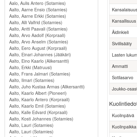
Kansalaisuu
Kansallisuus
Äidinkieli
Siviilisääty
Lasten luku
Ammatti
Sotilasarvo
Joukko-osas
Kuolintiedo
Kuolinpäivä
Kuolinpaikka