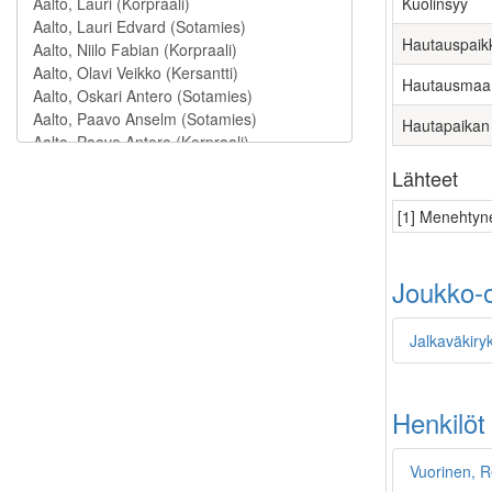
Kuolinsyy
Hautauspaik
Hautausmaa
Hautapaikan
Lähteet
[1] Menehtyne
Joukko-o
Jalkaväkiryk
Henkilöt
Vuorinen, R