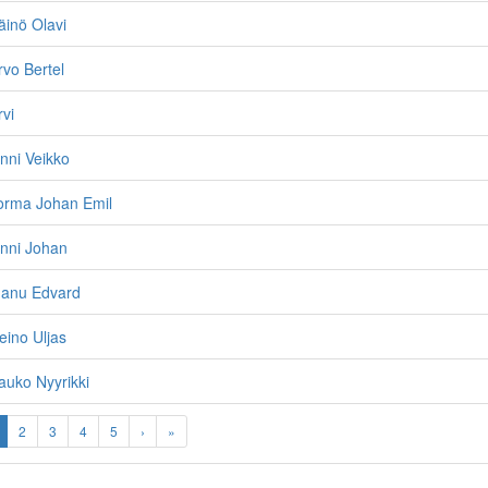
äinö Olavi
rvo Bertel
rvi
nni Veikko
Jorma Johan Emil
Onni Johan
Manu Edvard
eino Uljas
auko Nyyrikki
2
3
4
5
›
»