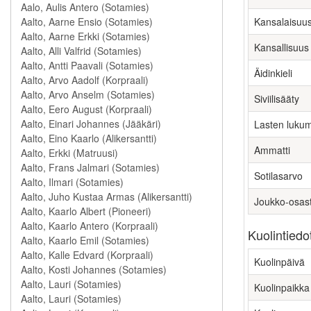
Kansalaisuu
Kansallisuus
Äidinkieli
Siviilisääty
Lasten luku
Ammatti
Sotilasarvo
Joukko-osas
Kuolintiedo
Kuolinpäivä
Kuolinpaikka