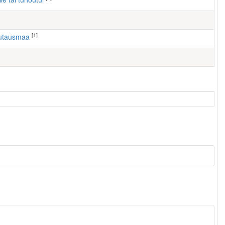
[1]
autausmaa