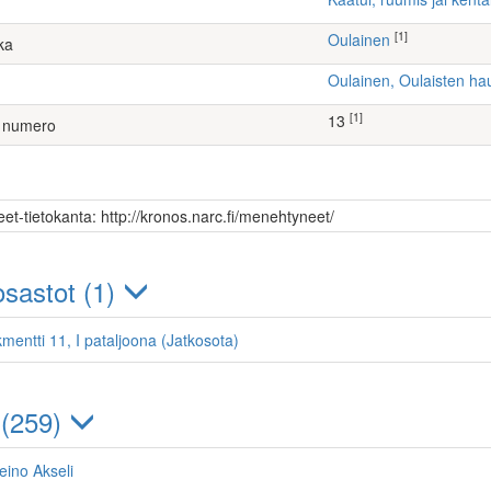
[1]
Oulainen
ka
Oulainen, Oulaisten h
[1]
13
 numero
et-tietokanta: http://kronos.narc.fi/menehtyneet/
sastot (1)
mentti 11, I pataljoona (Jatkosota)
 (259)
eino Akseli