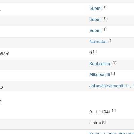
[1]
Suomi
s
[1]
Suomi
[1]
Suomi
[1]
Naimaton
[1]
0
määrä
[1]
koululainen
[1]
Alikersantti
Jalkaväkirykmentti 11, 
to
t
[1]
01.11.1941
[1]
Uhtua
Kaatui, ruumis jäi kentä