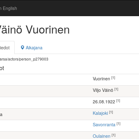
n English
Väinö Vuorinen
iedot
Aikajana
fi/warsa/actors/person_p279003
ot
[1]
Vuorinen
[1]
Viljo Väinö
[1]
26.08.1922
[1]
Kalajoki
ta
[1]
Savonranta
[1]
Oulainen