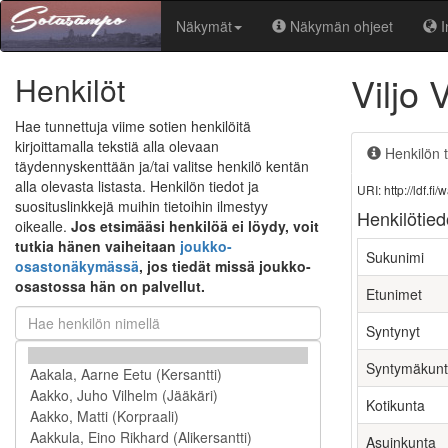
Näkymät
Näkymän ohjeet
I
Viljo 
Henkilöt
Hae tunnettuja viime sotien henkilöitä
kirjoittamalla tekstiä alla olevaan
Henkilön t
täydennyskenttään ja/tai valitse henkilö kentän
alla olevasta listasta. Henkilön tiedot ja
URI: http://ldf.
suosituslinkkejä muihin tietoihin ilmestyy
Henkilötied
oikealle.
Jos etsimääsi henkilöä ei löydy, voit
tutkia hänen vaiheitaan
joukko-
Sukunimi
osastonäkymässä
, jos tiedät missä joukko-
osastossa hän on palvellut.
Etunimet
Syntynyt
Syntymäkun
Kotikunta
Asuinkunta