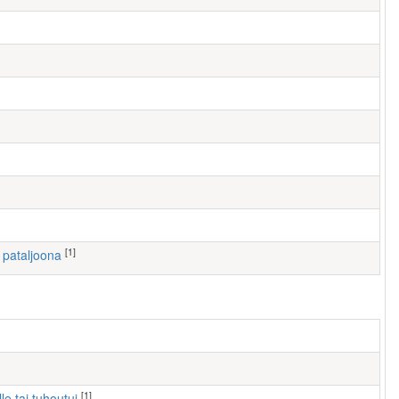
[1]
I pataljoona
[1]
lle tai tuhoutui