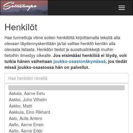
Toggl
naviga
Henkilöt
Hae tunnettuja viime sotien henkilöitä kirjoittamalla tekstiä alla
olevaan täydennyskenttään ja/tai valitse henkilö kentän alla
olevasta listasta. Henkilön tiedot ja suosituslinkkejä muihin
tietoihin ilmestyy oikealle.
Jos etsimääsi henkilöä ei löydy, voit
tutkia hänen vaiheitaan
joukko-osastonäkymässä
, jos tiedät
missä joukko-osastossa hän on palvellut.