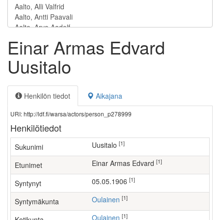
Einar Armas Edvard
Uusitalo
Henkilön tiedot
Aikajana
URI: http://ldf.fi/warsa/actors/person_p278999
Henkilötiedot
[1]
Uusitalo
Sukunimi
[1]
Einar Armas Edvard
Etunimet
[1]
05.05.1906
Syntynyt
[1]
Oulainen
Syntymäkunta
[1]
Oulainen
Kotikunta