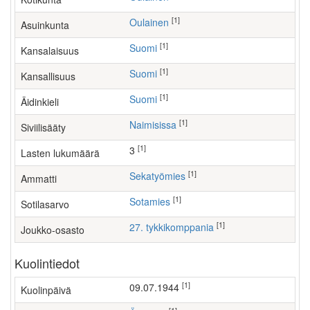
[1]
Oulainen
Asuinkunta
[1]
Suomi
Kansalaisuus
[1]
Suomi
Kansallisuus
[1]
Suomi
Äidinkieli
[1]
Naimisissa
Siviilisääty
[1]
3
Lasten lukumäärä
[1]
sekatyömies
Ammatti
[1]
Sotamies
Sotilasarvo
[1]
27. tykkikomppania
Joukko-osasto
Kuolintiedot
[1]
09.07.1944
Kuolinpäivä