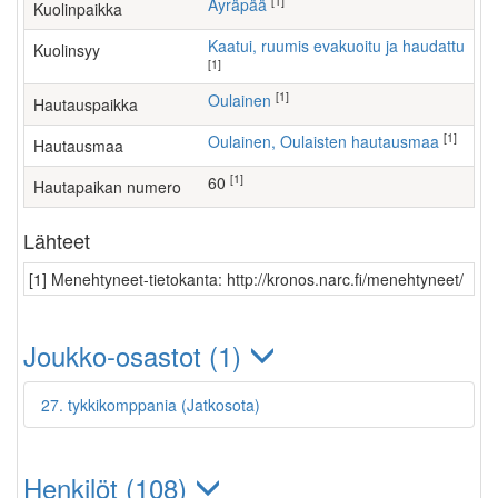
[1]
Äyräpää
Kuolinpaikka
Kaatui, ruumis evakuoitu ja haudattu
Kuolinsyy
[1]
[1]
Oulainen
Hautauspaikka
[1]
Oulainen, Oulaisten hautausmaa
Hautausmaa
[1]
60
Hautapaikan numero
Lähteet
[1] Menehtyneet-tietokanta: http://kronos.narc.fi/menehtyneet/
Joukko-osastot (1)
27. tykkikomppania (Jatkosota)
Henkilöt (108)