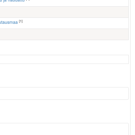
[1]
autausmaa