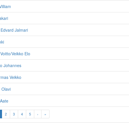
Villiam
akari
 Edvard Jalmari
kki
Voitto/Veikko Elo
ino Johannes
Armas Veikko
 Olavi
 Aate
2
3
4
5
›
»