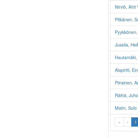
Nirviö, Ahti 
Pitkänen, S
Pyykkönen,
Jussila, Hei
Hautamäki, 
Alapirtti, E
Piirainen, 
Räihä, Juho
Malm, Sulo
«
‹
1