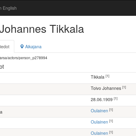
n English
 Johannes Tikkala
iedot
Aikajana
fi/warsa/actors/person_p278994
ot
[1]
Tikkala
[1]
Toivo Johannes
[1]
28.06.1909
[1]
Oulainen
ta
[1]
Oulainen
[1]
Oulainen