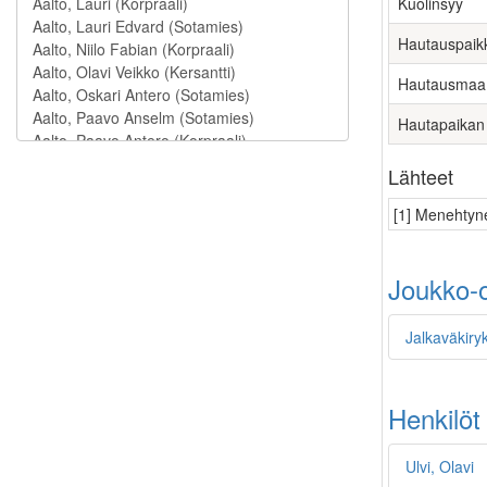
Kuolinsyy
Hautauspaik
Hautausmaa
Hautapaikan
Lähteet
[1] Menehtyne
Joukko-o
Jalkaväkiry
Henkilöt
Ulvi, Olavi