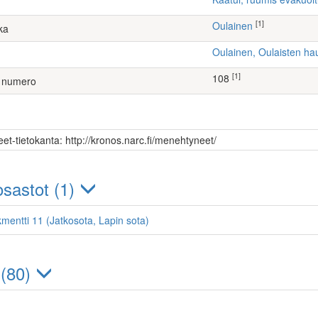
[1]
Oulainen
ka
Oulainen, Oulaisten h
[1]
108
 numero
et-tietokanta: http://kronos.narc.fi/menehtyneet/
sastot (1)
kmentti 11 (Jatkosota, Lapin sota)
 (80)