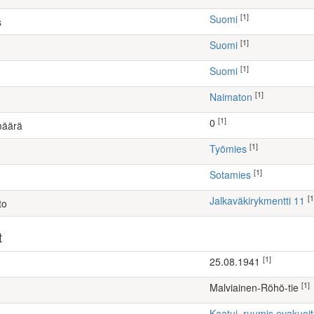
[1]
Suomi
s
[1]
Suomi
[1]
Suomi
[1]
Naimaton
[1]
0
määrä
[1]
työmies
[1]
Sotamies
[1
Jalkaväkirykmentti 11
to
t
[1]
25.08.1941
[1]
Malviainen-Röhö-tie
Kaatui, ruumis evakuoi