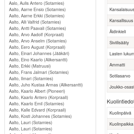
Kansalaisuu
Kansallisuus
Äidinkieli
Siviilisääty
Lasten luku
Ammatti
Sotilasarvo
Joukko-osas
Kuolintiedo
Kuolinpäivä
Kuolinpaikka