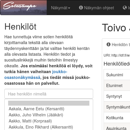
Näkymät
Näkymän ohjeet
I
Toivo
Henkilöt
Hae tunnettuja viime sotien henkilöitä
kirjoittamalla tekstiä alla olevaan
Henkilön t
täydennyskenttään ja/tai valitse henkilö kentän
alla olevasta listasta. Henkilön tiedot ja
URI: http://ldf.
suosituslinkkejä muihin tietoihin ilmestyy
Henkilötied
oikealle.
Jos etsimääsi henkilöä ei löydy, voit
tutkia hänen vaiheitaan
joukko-
Sukunimi
osastonäkymässä
, jos tiedät missä joukko-
osastossa hän on palvellut.
Etunimet
Syntynyt
Syntymäkun
Kotikunta
Asuinkunta