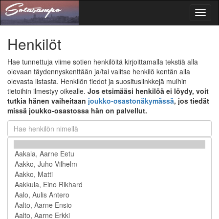
Toggl
naviga
Henkilöt
Hae tunnettuja viime sotien henkilöitä kirjoittamalla tekstiä alla
olevaan täydennyskenttään ja/tai valitse henkilö kentän alla
olevasta listasta. Henkilön tiedot ja suosituslinkkejä muihin
tietoihin ilmestyy oikealle.
Jos etsimääsi henkilöä ei löydy, voit
tutkia hänen vaiheitaan
joukko-osastonäkymässä
, jos tiedät
missä joukko-osastossa hän on palvellut.