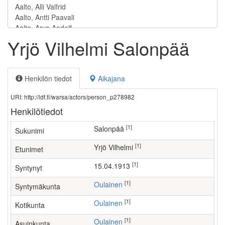
Yrjö Vilhelmi Salonpää
Henkilön tiedot
Aikajana
URI: http://ldf.fi/warsa/actors/person_p278982
Henkilötiedot
[1]
Salonpää
Sukunimi
[1]
Yrjö Vilhelmi
Etunimet
[1]
15.04.1913
Syntynyt
[1]
Oulainen
Syntymäkunta
[1]
Oulainen
Kotikunta
[1]
Oulainen
Asuinkunta