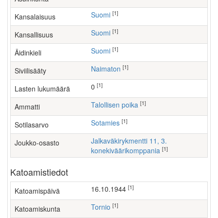
[1]
Suomi
Kansalaisuus
[1]
Suomi
Kansallisuus
[1]
Suomi
Äidinkieli
[1]
Naimaton
Siviilisääty
[1]
0
Lasten lukumäärä
[1]
talollisen poika
Ammatti
[1]
Sotamies
Sotilasarvo
Jalkaväkirykmentti 11, 3.
Joukko-osasto
[1]
konekiväärikomppania
Katoamistiedot
[1]
16.10.1944
Katoamispäivä
[1]
Tornio
Katoamiskunta