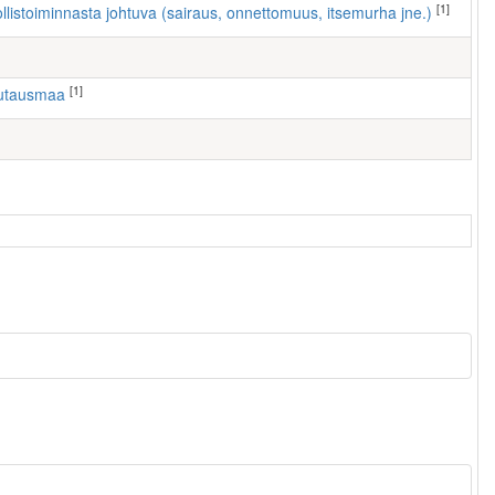
[1]
ollistoiminnasta johtuva (sairaus, onnettomuus, itsemurha jne.)
[1]
autausmaa