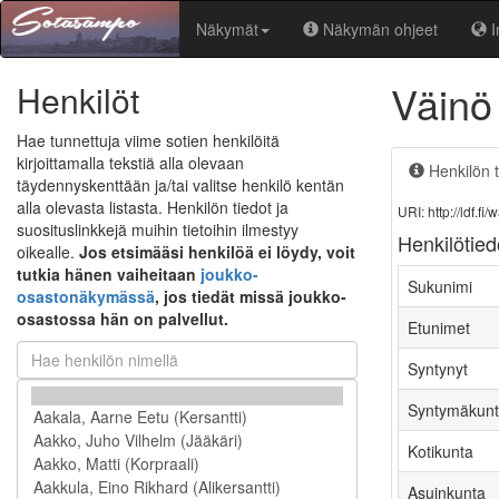
Näkymät
Näkymän ohjeet
I
Väinö
Henkilöt
Hae tunnettuja viime sotien henkilöitä
kirjoittamalla tekstiä alla olevaan
Henkilön t
täydennyskenttään ja/tai valitse henkilö kentän
alla olevasta listasta. Henkilön tiedot ja
URI: http://ldf.
suosituslinkkejä muihin tietoihin ilmestyy
Henkilötied
oikealle.
Jos etsimääsi henkilöä ei löydy, voit
tutkia hänen vaiheitaan
joukko-
Sukunimi
osastonäkymässä
, jos tiedät missä joukko-
osastossa hän on palvellut.
Etunimet
Syntynyt
Syntymäkun
Kotikunta
Asuinkunta