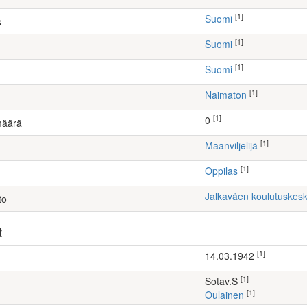
[1]
Suomi
s
[1]
Suomi
[1]
Suomi
[1]
Naimaton
[1]
0
määrä
[1]
maanviljelijä
[1]
Oppilas
Jalkaväen koulutuskes
to
t
[1]
14.03.1942
[1]
Sotav.S
[1]
Oulainen