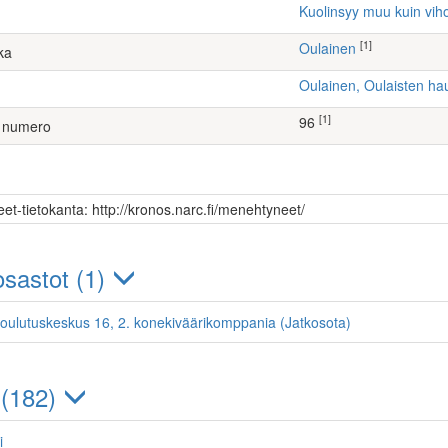
Kuolinsyy muu kuin vih
[1]
Oulainen
ka
Oulainen, Oulaisten h
[1]
96
 numero
et-tietokanta: http://kronos.narc.fi/menehtyneet/
sastot (1)
oulutuskeskus 16, 2. konekiväärikomppania (Jatkosota)
 (182)
i