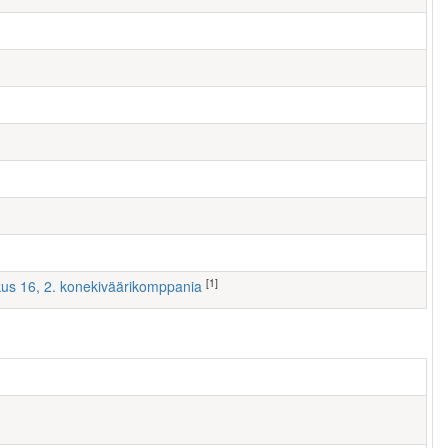
[1]
kus 16, 2. konekiväärikomppania