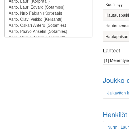
Kuolinsyy
Hautauspaik
Hautausmaa
Hautapaikan
Lähteet
[1] Menehtyne
Joukko-o
Jalkaväen k
Henkilöt
Nurmi, Laur