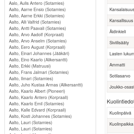
Kansalaisuu
Kansallisuus
Äidinkieli
Siviilisääty
Lasten luku
Ammatti
Sotilasarvo
Joukko-osas
Kuolintiedo
Kuolinpäivä
Kuolinpaikka