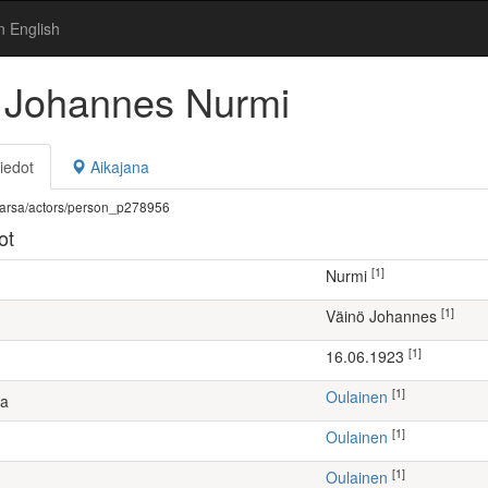
n English
 Johannes Nurmi
iedot
Aikajana
fi/warsa/actors/person_p278956
ot
[1]
Nurmi
[1]
Väinö Johannes
[1]
16.06.1923
[1]
Oulainen
ta
[1]
Oulainen
[1]
Oulainen