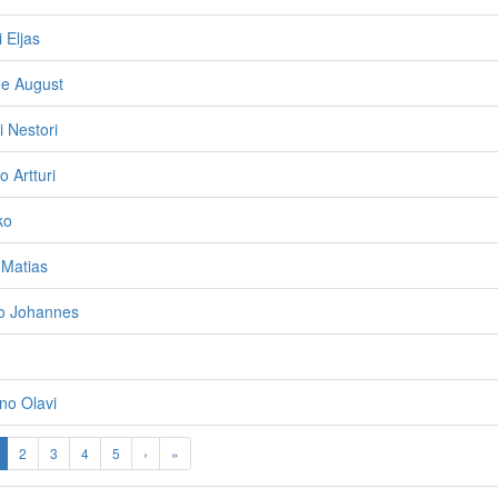
 Eljas
ne August
i Nestori
 Artturi
ko
 Matias
vo Johannes
no Olavi
2
3
4
5
›
»