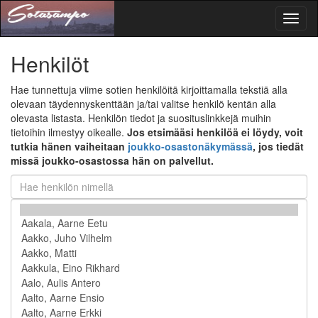
Toggl
naviga
Henkilöt
Hae tunnettuja viime sotien henkilöitä kirjoittamalla tekstiä alla
olevaan täydennyskenttään ja/tai valitse henkilö kentän alla
olevasta listasta. Henkilön tiedot ja suosituslinkkejä muihin
tietoihin ilmestyy oikealle.
Jos etsimääsi henkilöä ei löydy, voit
tutkia hänen vaiheitaan
joukko-osastonäkymässä
, jos tiedät
missä joukko-osastossa hän on palvellut.