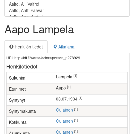
Aapo Lampela
Henkilön tiedot
Aikajana
URI: http://ldf.fi/warsa/actors/person_p278929
Henkilötiedot
[1]
Lampela
Sukunimi
[1]
Aapo
Etunimet
[1]
03.07.1904
Syntynyt
[1]
Oulainen
Syntymäkunta
[1]
Oulainen
Kotikunta
[1]
Oulainen
Asuinkunta