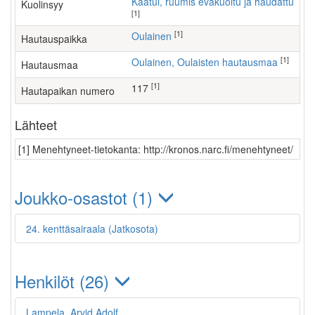
Kaatui, ruumis evakuoitu ja haudattu
Kuolinsyy
[1]
[1]
Oulainen
Hautauspaikka
[1]
Oulainen, Oulaisten hautausmaa
Hautausmaa
[1]
117
Hautapaikan numero
Lähteet
[1] Menehtyneet-tietokanta: http://kronos.narc.fi/menehtyneet/
Joukko-osastot (1)
24. kenttäsairaala (Jatkosota)
Henkilöt (26)
Lampela, Arvid Adolf