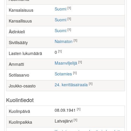
[1]
Suomi
Kansalaisuus
[1]
Suomi
Kansallisuus
[1]
Suomi
Äidinkieli
[1]
Naimaton
Siviilisääty
[1]
0
Lasten lukumäärä
[1]
maanviljelijä
Ammatti
[1]
Sotamies
Sotilasarvo
[1]
24. kenttäsairaala
Joukko-osasto
Kuolintiedot
[1]
08.09.1941
Kuolinpäivä
[1]
Latvajärvi
Kuolinpaikka