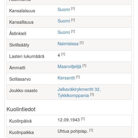
[1]
Suomi
Kansalaisuus
[1]
Suomi
Kansallisuus
[1]
Suomi
Äidinkieli
[1]
Naimisissa
Siviilisääty
[1]
4
Lasten lukumäärä
[1]
maanviljelijä
Ammatti
[1]
Kersantti
Sotilasarvo
Jalkaväkirykmentti 32,
Joukko-osasto
[1]
Tykkikomppania
Kuolintiedot
[1]
12.09.1943
Kuolinpäivä
[1]
Uhtua pohjoisp.
Kuolinpaikka