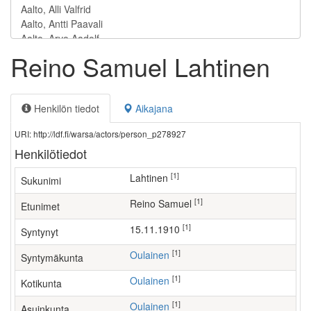
Reino Samuel Lahtinen
Henkilön tiedot
Aikajana
URI: http://ldf.fi/warsa/actors/person_p278927
Henkilötiedot
[1]
Lahtinen
Sukunimi
[1]
Reino Samuel
Etunimet
[1]
15.11.1910
Syntynyt
[1]
Oulainen
Syntymäkunta
[1]
Oulainen
Kotikunta
[1]
Oulainen
Asuinkunta