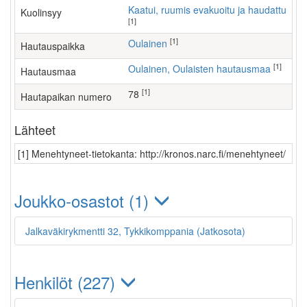
Kaatui, ruumis evakuoitu ja haudattu
Kuolinsyy
[1]
[1]
Oulainen
Hautauspaikka
[1]
Oulainen, Oulaisten hautausmaa
Hautausmaa
[1]
78
Hautapaikan numero
Lähteet
[1] Menehtyneet-tietokanta: http://kronos.narc.fi/menehtyneet/
Joukko-osastot (1)
Jalkaväkirykmentti 32, Tykkikomppania (Jatkosota)
Henkilöt (227)