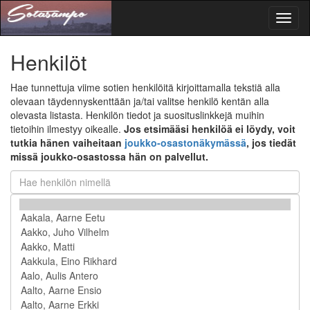
Toggl
naviga
Henkilöt
Hae tunnettuja viime sotien henkilöitä kirjoittamalla tekstiä alla
olevaan täydennyskenttään ja/tai valitse henkilö kentän alla
olevasta listasta. Henkilön tiedot ja suosituslinkkejä muihin
tietoihin ilmestyy oikealle.
Jos etsimääsi henkilöä ei löydy, voit
tutkia hänen vaiheitaan
joukko-osastonäkymässä
, jos tiedät
missä joukko-osastossa hän on palvellut.