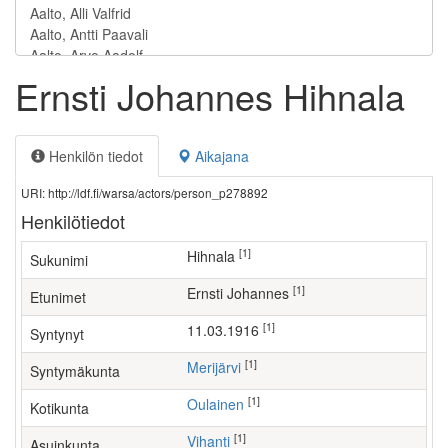
Ernsti Johannes Hihnala
Henkilön tiedot
Aikajana
URI: http://ldf.fi/warsa/actors/person_p278892
Henkilötiedot
[1]
Hihnala
Sukunimi
[1]
Ernsti Johannes
Etunimet
[1]
11.03.1916
Syntynyt
[1]
Merijärvi
Syntymäkunta
[1]
Oulainen
Kotikunta
[1]
Vihanti
Asuinkunta