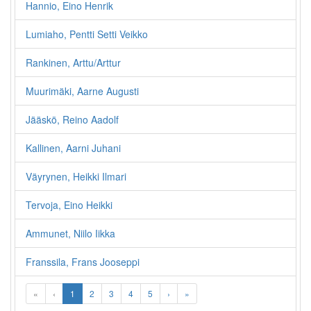
Hannio, Eino Henrik
Lumiaho, Pentti Setti Veikko
Rankinen, Arttu/Arttur
Muurimäki, Aarne Augusti
Jääskö, Reino Aadolf
Kallinen, Aarni Juhani
Väyrynen, Heikki Ilmari
Tervoja, Eino Heikki
Ammunet, Niilo Iikka
Franssila, Frans Jooseppi
«
‹
1
2
3
4
5
›
»