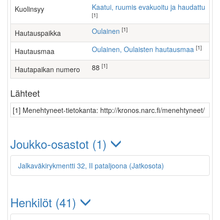
Kaatui, ruumis evakuoitu ja haudattu
Kuolinsyy
[1]
[1]
Oulainen
Hautauspaikka
[1]
Oulainen, Oulaisten hautausmaa
Hautausmaa
[1]
88
Hautapaikan numero
Lähteet
[1] Menehtyneet-tietokanta: http://kronos.narc.fi/menehtyneet/
Joukko-osastot (1)
Jalkaväkirykmentti 32, II pataljoona (Jatkosota)
Henkilöt (41)