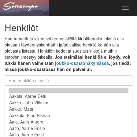
Toggl
naviga
Henkilöt
Hae tunnettuja viime sotien henkilöitä kirjoittamalla tekstiä alla
olevaan täydennyskenttään ja/tai valitse henkilö kentän alla
olevasta listasta. Henkilön tiedot ja suosituslinkkejä muihin
tietoihin ilmestyy oikealle.
Jos etsimääsi henkilöä ei löydy, voit
tutkia hänen vaiheitaan
joukko-osastonäkymässä
, jos tiedät
missä joukko-osastossa hän on palvellut.