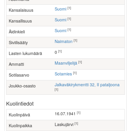
[1]
Suomi
Kansalaisuus
[1]
Suomi
Kansallisuus
[1]
Suomi
Äidinkieli
[1]
Naimaton
Siviilisääty
[1]
0
Lasten lukumäärä
[1]
maanviljelijä
Ammatti
[1]
Sotamies
Sotilasarvo
Jalkaväkirykmentti 32, II pataljoona
Joukko-osasto
[1]
Kuolintiedot
[1]
16.07.1941
Kuolinpäivä
[1]
Laskujärvi
Kuolinpaikka