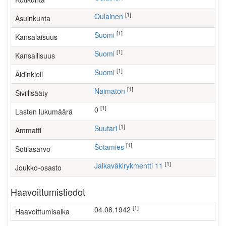
[1]
Oulainen
Asuinkunta
[1]
Suomi
Kansalaisuus
[1]
Suomi
Kansallisuus
[1]
Suomi
Äidinkieli
[1]
Naimaton
Siviilisääty
[1]
0
Lasten lukumäärä
[1]
suutari
Ammatti
[1]
Sotamies
Sotilasarvo
[1]
Jalkaväkirykmentti 11
Joukko-osasto
Haavoittumistiedot
[1]
04.08.1942
Haavoittumisaika