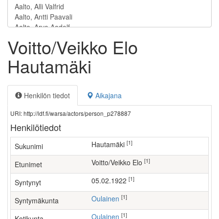
Voitto/Veikko Elo
Hautamäki
Henkilön tiedot
Aikajana
URI: http://ldf.fi/warsa/actors/person_p278887
Henkilötiedot
[1]
Hautamäki
Sukunimi
[1]
Voitto/Veikko Elo
Etunimet
[1]
05.02.1922
Syntynyt
[1]
Oulainen
Syntymäkunta
[1]
Oulainen
Kotikunta