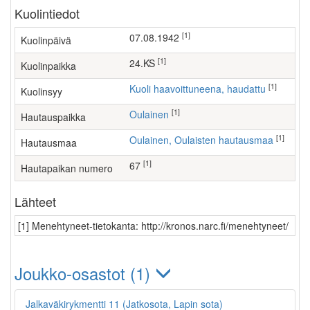
Kuolintiedot
[1]
07.08.1942
Kuolinpäivä
[1]
24.KS
Kuolinpaikka
[1]
Kuoli haavoittuneena, haudattu
Kuolinsyy
[1]
Oulainen
Hautauspaikka
[1]
Oulainen, Oulaisten hautausmaa
Hautausmaa
[1]
67
Hautapaikan numero
Lähteet
[1] Menehtyneet-tietokanta: http://kronos.narc.fi/menehtyneet/
Joukko-osastot (1)
Jalkaväkirykmentti 11 (Jatkosota, Lapin sota)