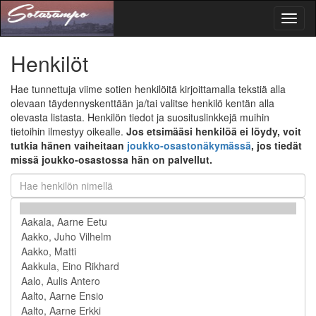
Toggl
naviga
Henkilöt
Hae tunnettuja viime sotien henkilöitä kirjoittamalla tekstiä alla
olevaan täydennyskenttään ja/tai valitse henkilö kentän alla
olevasta listasta. Henkilön tiedot ja suosituslinkkejä muihin
tietoihin ilmestyy oikealle.
Jos etsimääsi henkilöä ei löydy, voit
tutkia hänen vaiheitaan
joukko-osastonäkymässä
, jos tiedät
missä joukko-osastossa hän on palvellut.