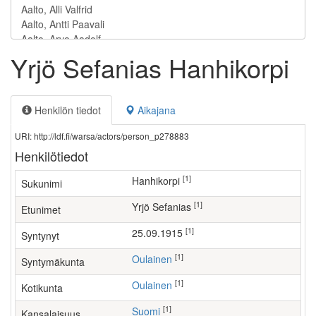
Yrjö Sefanias Hanhikorpi
Henkilön tiedot
Aikajana
URI: http://ldf.fi/warsa/actors/person_p278883
Henkilötiedot
[1]
Hanhikorpi
Sukunimi
[1]
Yrjö Sefanias
Etunimet
[1]
25.09.1915
Syntynyt
[1]
Oulainen
Syntymäkunta
[1]
Oulainen
Kotikunta
[1]
Suomi
Kansalaisuus