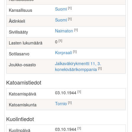
[1]
Suomi
Kansallisuus
[1]
Suomi
Äidinkieli
[1]
Naimaton
Siviilisääty
[1]
0
Lasten lukumäärä
[1]
Korpraali
Sotilasarvo
Jalkaväkirykmentti 11, 3.
Joukko-osasto
[1]
konekiväärikomppania
Katoamistiedot
[1]
03.10.1944
Katoamispäivä
[1]
Tornio
Katoamiskunta
Kuolintiedot
[1]
03.10.1944
Kuolinpäivä