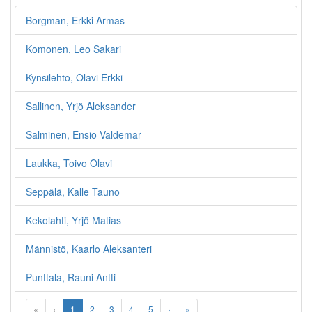
Borgman, Erkki Armas
Komonen, Leo Sakari
Kynsilehto, Olavi Erkki
Sallinen, Yrjö Aleksander
Salminen, Ensio Valdemar
Laukka, Toivo Olavi
Seppälä, Kalle Tauno
Kekolahti, Yrjö Matias
Männistö, Kaarlo Aleksanteri
Punttala, Rauni Antti
«
‹
1
2
3
4
5
›
»