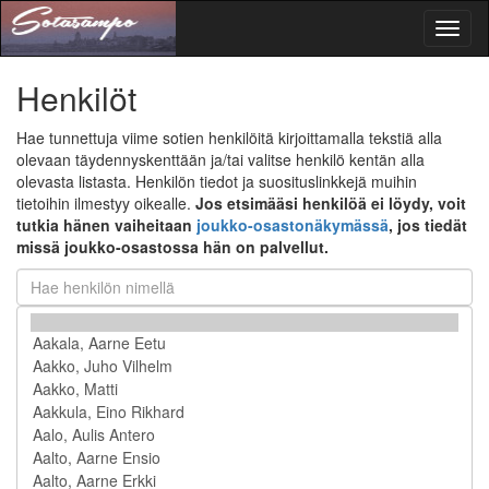
Toggl
naviga
Henkilöt
Hae tunnettuja viime sotien henkilöitä kirjoittamalla tekstiä alla
olevaan täydennyskenttään ja/tai valitse henkilö kentän alla
olevasta listasta. Henkilön tiedot ja suosituslinkkejä muihin
tietoihin ilmestyy oikealle.
Jos etsimääsi henkilöä ei löydy, voit
tutkia hänen vaiheitaan
joukko-osastonäkymässä
, jos tiedät
missä joukko-osastossa hän on palvellut.