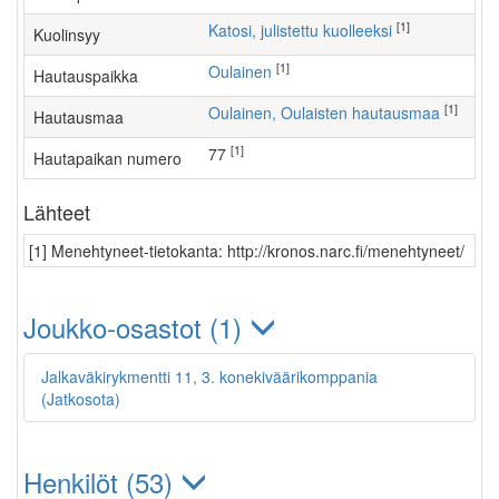
[1]
Katosi, julistettu kuolleeksi
Kuolinsyy
[1]
Oulainen
Hautauspaikka
[1]
Oulainen, Oulaisten hautausmaa
Hautausmaa
[1]
77
Hautapaikan numero
Lähteet
[1] Menehtyneet-tietokanta: http://kronos.narc.fi/menehtyneet/
Joukko-osastot (1)
Jalkaväkirykmentti 11, 3. konekiväärikomppania
(Jatkosota)
Henkilöt (53)