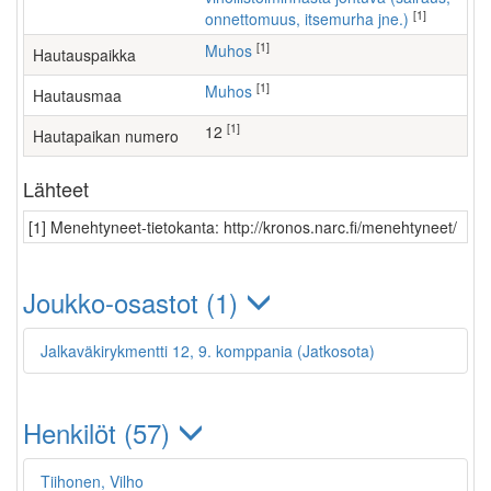
[1]
onnettomuus, itsemurha jne.)
[1]
Muhos
Hautauspaikka
[1]
Muhos
Hautausmaa
[1]
12
Hautapaikan numero
Lähteet
[1] Menehtyneet-tietokanta: http://kronos.narc.fi/menehtyneet/
Joukko-osastot (1)
Jalkaväkirykmentti 12, 9. komppania (Jatkosota)
Henkilöt (57)
Tiihonen, Vilho