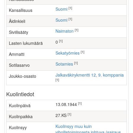
[1]
Suomi
Kansallisuus
[1]
Suomi
Äidinkieli
[1]
Naimaton
Siviilisääty
[1]
0
Lasten lukumäärä
[1]
sekatyömies
Ammatti
[1]
Sotamies
Sotilasarvo
Jalkaväkirykmentti 12, 9. komppania
Joukko-osasto
[1]
Kuolintiedot
[1]
13.08.1944
Kuolinpäivä
[1]
27.KS
Kuolinpaikka
Kuolinsyy muu kuin
Kuolinsyy
vihollistoiminnasta johtuva (sairaus,