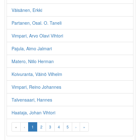
Väisänen, Erkki
Partanen, Osal. O. Taneli
Vimpari, Arvo Olavi Vihtori
Pajula, Aimo Jalmari
Matero, Niilo Herman
Koivuranta, Väinö Vilhelm
Vimpari, Reino Johannes
Talvensaari, Hannes
Haataja, Johan Vihtori
«
‹
1
2
3
4
5
›
»