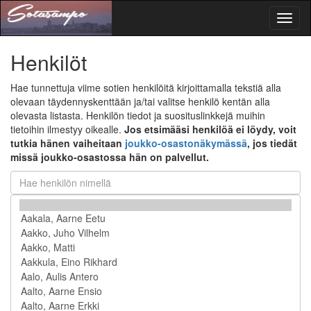
Toggl
naviga
Henkilöt
Hae tunnettuja viime sotien henkilöitä kirjoittamalla tekstiä alla
olevaan täydennyskenttään ja/tai valitse henkilö kentän alla
olevasta listasta. Henkilön tiedot ja suosituslinkkejä muihin
tietoihin ilmestyy oikealle.
Jos etsimääsi henkilöä ei löydy, voit
tutkia hänen vaiheitaan
joukko-osastonäkymässä
, jos tiedät
missä joukko-osastossa hän on palvellut.