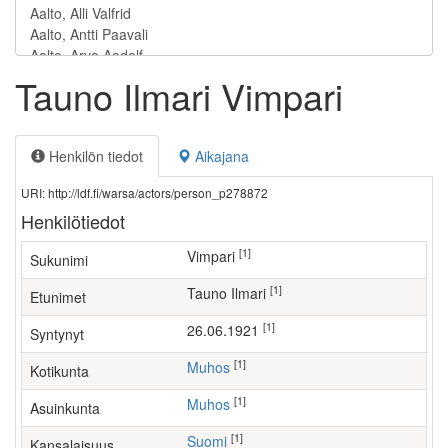
Tauno Ilmari Vimpari
Henkilön tiedot
Aikajana
URI: http://ldf.fi/warsa/actors/person_p278872
Henkilötiedot
[1]
Vimpari
Sukunimi
[1]
Tauno Ilmari
Etunimet
[1]
26.06.1921
Syntynyt
[1]
Muhos
Kotikunta
[1]
Muhos
Asuinkunta
[1]
Suomi
Kansalaisuus