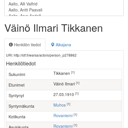
Väinö Ilmari Tikkanen
Henkilön tiedot
Aikajana
URI: http://ldf.fi/warsa/actors/person_p278862
Henkilötiedot
[1]
Tikkanen
Sukunimi
[1]
Väinö Ilmari
Etunimet
[1]
27.03.1910
Syntynyt
[1]
Muhos
Syntymäkunta
[1]
Rovaniemi
Kotikunta
[1]
Rovaniemi
Asuinkunta