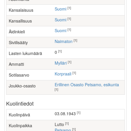
[1]
Suomi
Kansalaisuus
[1]
Suomi
Kansallisuus
[1]
Suomi
Äidinkieli
[1]
Naimaton
Siviilisääty
[1]
0
Lasten lukumäärä
[1]
mylläri
Ammatti
[1]
Korpraali
Sotilasarvo
Erillinen Osasto Petsamo, esikunta
Joukko-osasto
[1]
Kuolintiedot
[1]
03.08.1943
Kuolinpäivä
[1]
Lutto
Kuolinpaikka
[1]
Petsamo