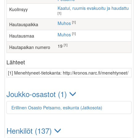
Kaatui, ruumis evakuoitu ja haudattu
Kuolinsyy
[1]
[1]
Muhos
Hautauspaikka
[1]
Muhos
Hautausmaa
[1]
19
Hautapaikan numero
Lähteet
[1] Menehtyneet-tietokanta: http://kronos.narc.fi/menehtyneet/
Joukko-osastot (1)
Erillinen Osasto Petsamo, esikunta (Jatkosota)
Henkilöt (137)