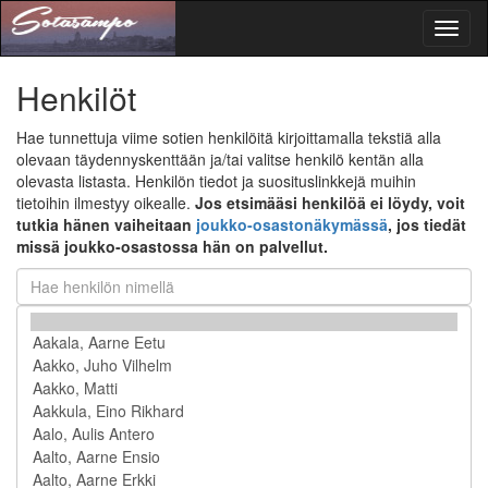
Toggl
naviga
Henkilöt
Hae tunnettuja viime sotien henkilöitä kirjoittamalla tekstiä alla
olevaan täydennyskenttään ja/tai valitse henkilö kentän alla
olevasta listasta. Henkilön tiedot ja suosituslinkkejä muihin
tietoihin ilmestyy oikealle.
Jos etsimääsi henkilöä ei löydy, voit
tutkia hänen vaiheitaan
joukko-osastonäkymässä
, jos tiedät
missä joukko-osastossa hän on palvellut.