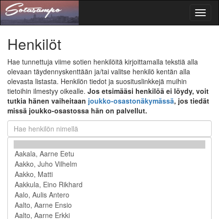
Toggl
naviga
Henkilöt
Hae tunnettuja viime sotien henkilöitä kirjoittamalla tekstiä alla
olevaan täydennyskenttään ja/tai valitse henkilö kentän alla
olevasta listasta. Henkilön tiedot ja suosituslinkkejä muihin
tietoihin ilmestyy oikealle.
Jos etsimääsi henkilöä ei löydy, voit
tutkia hänen vaiheitaan
joukko-osastonäkymässä
, jos tiedät
missä joukko-osastossa hän on palvellut.