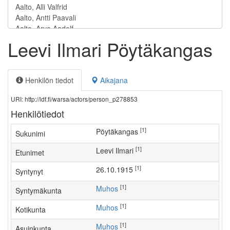
Leevi Ilmari Pöytäkangas
Henkilön tiedot
Aikajana
URI: http://ldf.fi/warsa/actors/person_p278853
Henkilötiedot
[1]
Pöytäkangas
Sukunimi
[1]
Leevi Ilmari
Etunimet
[1]
26.10.1915
Syntynyt
[1]
Muhos
Syntymäkunta
[1]
Muhos
Kotikunta
[1]
Muhos
Asuinkunta