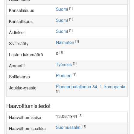
[1]
Suomi
Kansalaisuus
[1]
Suomi
Kansallisuus
[1]
Suomi
Äidinkieli
[1]
Naimaton
Siviilisääty
[1]
0
Lasten lukumäärä
[1]
työmies
Ammatti
[1]
Pioneeri
Sotilasarvo
Pioneeripataljoona 34, 1. komppania
Joukko-osasto
[1]
Haavoittumistiedot
[1]
13.08.1941
Haavoittumisaika
[1]
Suomussalmi
Haavoittumispaikka