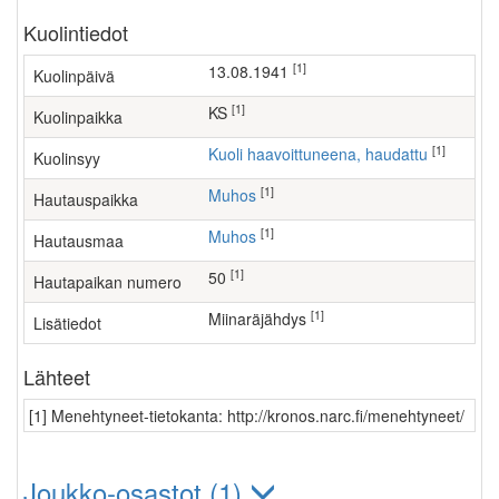
Kuolintiedot
[1]
13.08.1941
Kuolinpäivä
[1]
KS
Kuolinpaikka
[1]
Kuoli haavoittuneena, haudattu
Kuolinsyy
[1]
Muhos
Hautauspaikka
[1]
Muhos
Hautausmaa
[1]
50
Hautapaikan numero
[1]
Miinaräjähdys
Lisätiedot
Lähteet
[1] Menehtyneet-tietokanta: http://kronos.narc.fi/menehtyneet/
Joukko-osastot (1)