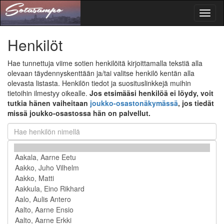
Toggl
naviga
Henkilöt
Hae tunnettuja viime sotien henkilöitä kirjoittamalla tekstiä alla
olevaan täydennyskenttään ja/tai valitse henkilö kentän alla
olevasta listasta. Henkilön tiedot ja suosituslinkkejä muihin
tietoihin ilmestyy oikealle.
Jos etsimääsi henkilöä ei löydy, voit
tutkia hänen vaiheitaan
joukko-osastonäkymässä
, jos tiedät
missä joukko-osastossa hän on palvellut.