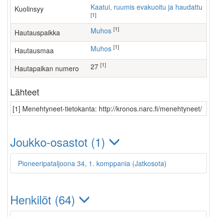
Kaatui, ruumis evakuoitu ja haudattu
Kuolinsyy
[1]
[1]
Muhos
Hautauspaikka
[1]
Muhos
Hautausmaa
[1]
27
Hautapaikan numero
Lähteet
[1] Menehtyneet-tietokanta: http://kronos.narc.fi/menehtyneet/
Joukko-osastot (1)
Pioneeripataljoona 34, 1. komppania (Jatkosota)
Henkilöt (64)