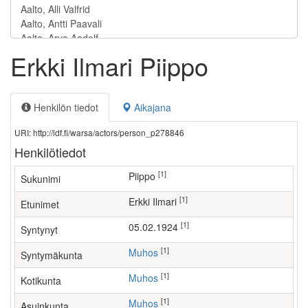
Erkki Ilmari Piippo
Henkilön tiedot
Aikajana
URI: http://ldf.fi/warsa/actors/person_p278846
Henkilötiedot
[1]
Piippo
Sukunimi
[1]
Erkki Ilmari
Etunimet
[1]
05.02.1924
Syntynyt
[1]
Muhos
Syntymäkunta
[1]
Muhos
Kotikunta
[1]
Muhos
Asuinkunta