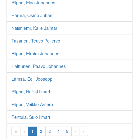
Piippo, Eino Johannes
Härmä, Osmo Juhani
Naisniemi, Kalle Jalmari
Tasanen, Teuvo Pellervo
Piippo, Efraim Johannes
Halttunen, Paavo Johannes
Lämsä, Eeli Jooseppi
Piippo, Heikki Ilmari
Piippo, Veikko Antero
Perttula, Sulo Ilmari
«
‹
1
2
3
4
5
›
»