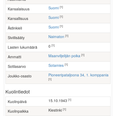
[1]
Suomi
Kansalaisuus
[1]
Suomi
Kansallisuus
[1]
Suomi
Äidinkieli
[1]
Naimaton
Siviilisääty
[1]
0
Lasten lukumäärä
[1]
maanviljelijän poika
Ammatti
[1]
Sotamies
Sotilasarvo
Pioneeripataljoona 34, 1. komppania
Joukko-osasto
[1]
Kuolintiedot
[1]
15.10.1943
Kuolinpäivä
[1]
Kiestinki
Kuolinpaikka