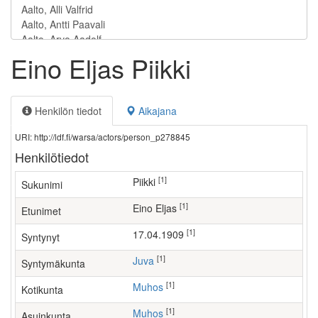
Eino Eljas Piikki
Henkilön tiedot
Aikajana
URI: http://ldf.fi/warsa/actors/person_p278845
Henkilötiedot
[1]
Piikki
Sukunimi
[1]
Eino Eljas
Etunimet
[1]
17.04.1909
Syntynyt
[1]
Juva
Syntymäkunta
[1]
Muhos
Kotikunta
[1]
Muhos
Asuinkunta