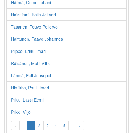
Härmä, Osmo Juhani
Naisniemi, Kalle Jalmari
Tasanen, Teuvo Pellervo
Halttunen, Paavo Johannes
Piippo, Erkki Ilmari
Räisänen, Matti Vilho
Lämsä, Eeli Jooseppi
Hintikka, Pauli Ilmari
Piikki, Lassi Eemil
Piikki, Viljo
«
‹
1
2
3
4
5
›
»