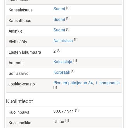
[1]
Suomi
Kansalaisuus
[1]
Suomi
Kansallisuus
[1]
Suomi
Äidinkieli
[1]
Naimisissa
Siviilisääty
[1]
2
Lasten lukumäärä
[1]
katsastaja
Ammatti
[1]
Korpraali
Sotilasarvo
Pioneeripataljoona 34, 1. komppania
Joukko-osasto
[1]
Kuolintiedot
[1]
30.07.1941
Kuolinpäivä
[1]
Uhtua
Kuolinpaikka