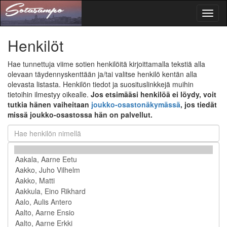
Toggl
naviga
Henkilöt
Hae tunnettuja viime sotien henkilöitä kirjoittamalla tekstiä alla
olevaan täydennyskenttään ja/tai valitse henkilö kentän alla
olevasta listasta. Henkilön tiedot ja suosituslinkkejä muihin
tietoihin ilmestyy oikealle.
Jos etsimääsi henkilöä ei löydy, voit
tutkia hänen vaiheitaan
joukko-osastonäkymässä
, jos tiedät
missä joukko-osastossa hän on palvellut.