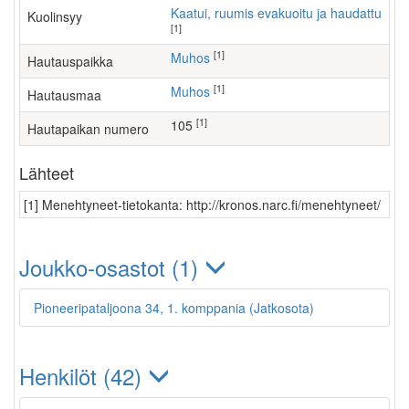
Kaatui, ruumis evakuoitu ja haudattu
Kuolinsyy
[1]
[1]
Muhos
Hautauspaikka
[1]
Muhos
Hautausmaa
[1]
105
Hautapaikan numero
Lähteet
[1] Menehtyneet-tietokanta: http://kronos.narc.fi/menehtyneet/
Joukko-osastot (1)
Pioneeripataljoona 34, 1. komppania (Jatkosota)
Henkilöt (42)