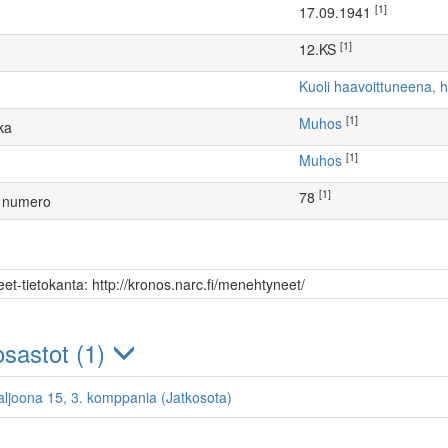
[1]
17.09.1941
[1]
12.KS
Kuoli haavoittuneena, 
[1]
Muhos
ka
[1]
Muhos
[1]
78
 numero
et-tietokanta: http://kronos.narc.fi/menehtyneet/
sastot (1)
aljoona 15, 3. komppania (Jatkosota)