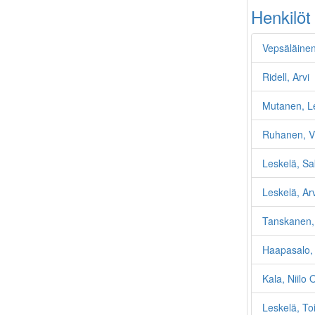
Henkilöt
Vepsäläine
Ridell, Arvi
Mutanen, L
Ruhanen, Vi
Leskelä, Sa
Leskelä, Arv
Tanskanen,
Haapasalo, 
Kala, Niilo 
Leskelä, T