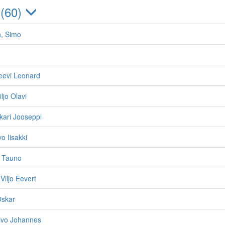
 (60)
n, Simo
eevi Leonard
ljo Olavi
kari Jooseppi
o Iisakki
 Tauno
Viljo Eevert
Oskar
oivo Johannes