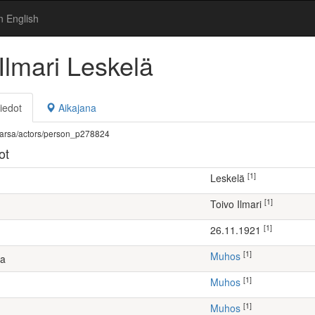
n English
Ilmari Leskelä
iedot
Aikajana
fi/warsa/actors/person_p278824
ot
[1]
Leskelä
[1]
Toivo Ilmari
[1]
26.11.1921
[1]
Muhos
ta
[1]
Muhos
[1]
Muhos