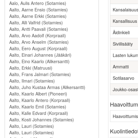
Kansalaisuu
Kansallisuus
Äidinkieli
Siviilisääty
Lasten luku
Ammatti
Sotilasarvo
Joukko-osas
Haavoittumi
Haavoittumis
Kuolintiedo