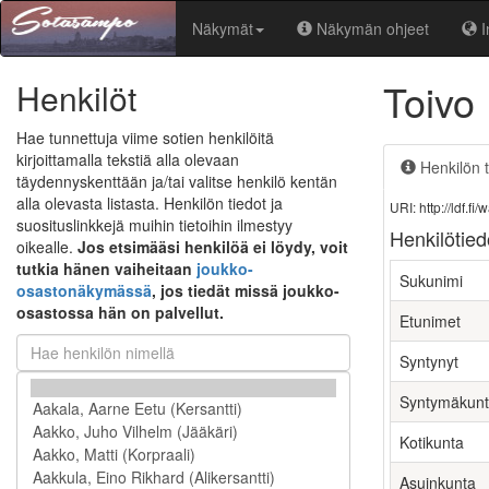
Näkymät
Näkymän ohjeet
I
Toivo 
Henkilöt
Hae tunnettuja viime sotien henkilöitä
kirjoittamalla tekstiä alla olevaan
Henkilön t
täydennyskenttään ja/tai valitse henkilö kentän
alla olevasta listasta. Henkilön tiedot ja
URI: http://ldf.
suosituslinkkejä muihin tietoihin ilmestyy
Henkilötied
oikealle.
Jos etsimääsi henkilöä ei löydy, voit
tutkia hänen vaiheitaan
joukko-
Sukunimi
osastonäkymässä
, jos tiedät missä joukko-
osastossa hän on palvellut.
Etunimet
Syntynyt
Syntymäkun
Kotikunta
Asuinkunta