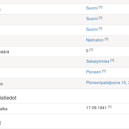
[1]
Suomi
s
[1]
Suomi
[1]
Suomi
[1]
Naimaton
[1]
0
määrä
[1]
sekatyömies
[1]
Pioneeri
Pioneeripataljoona 15
to
stiedot
[1]
17.09.1941
aika
t