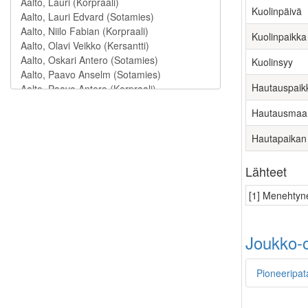
Kuolinpäivä
Kuolinpaikka
Kuolinsyy
Hautauspaik
Hautausmaa
Hautapaikan
Lähteet
[1] Menehtyne
Joukko-o
Pioneeripat