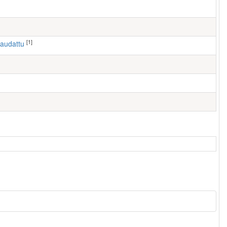
[1]
haudattu