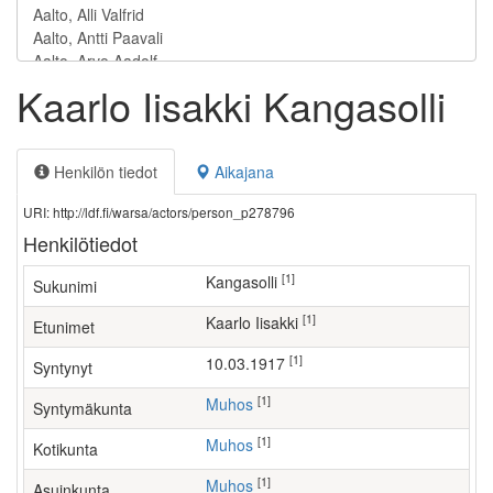
Kaarlo Iisakki Kangasolli
Henkilön tiedot
Aikajana
URI: http://ldf.fi/warsa/actors/person_p278796
Henkilötiedot
[1]
Kangasolli
Sukunimi
[1]
Kaarlo Iisakki
Etunimet
[1]
10.03.1917
Syntynyt
[1]
Muhos
Syntymäkunta
[1]
Muhos
Kotikunta
[1]
Muhos
Asuinkunta