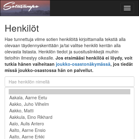
Toggl
naviga
Henkilöt
Hae tunnettuja viime sotien henkilöitä kirjoittamalla tekstiä alla
olevaan täydennyskenttään ja/tai valitse henkilö kentän alla
olevasta listasta. Henkilön tiedot ja suosituslinkkejä muihin
tietoihin ilmestyy oikealle.
Jos etsimääsi henkilöä ei löydy, voit
tutkia hänen vaiheitaan
joukko-osastonäkymässä
, jos tiedät
missä joukko-osastossa hän on palvellut.