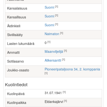
[1]
Suomi
Kansalaisuus
[1]
Suomi
Kansallisuus
[1]
Suomi
Äidinkieli
[1]
Naimaton
Siviilisääty
[1]
0
Lasten lukumäärä
[1]
maanviljelijä
Ammatti
[1]
Alikersantti
Sotilasarvo
Pioneeripataljoona 34, 2. komppania
Joukko-osasto
[1]
Kuolintiedot
[1]
31.07.1941
Kuolinpäivä
[1]
Eldankajärvi
Kuolinpaikka