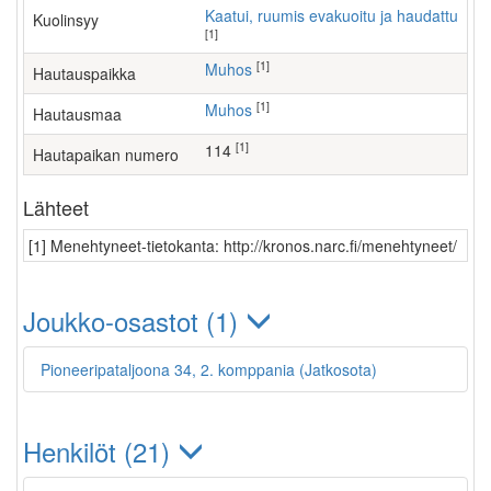
Kaatui, ruumis evakuoitu ja haudattu
Kuolinsyy
[1]
[1]
Muhos
Hautauspaikka
[1]
Muhos
Hautausmaa
[1]
114
Hautapaikan numero
Lähteet
[1] Menehtyneet-tietokanta: http://kronos.narc.fi/menehtyneet/
Joukko-osastot (1)
Pioneeripataljoona 34, 2. komppania (Jatkosota)
Henkilöt (21)