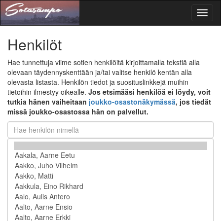
Toggl
naviga
Henkilöt
Hae tunnettuja viime sotien henkilöitä kirjoittamalla tekstiä alla
olevaan täydennyskenttään ja/tai valitse henkilö kentän alla
olevasta listasta. Henkilön tiedot ja suosituslinkkejä muihin
tietoihin ilmestyy oikealle.
Jos etsimääsi henkilöä ei löydy, voit
tutkia hänen vaiheitaan
joukko-osastonäkymässä
, jos tiedät
missä joukko-osastossa hän on palvellut.