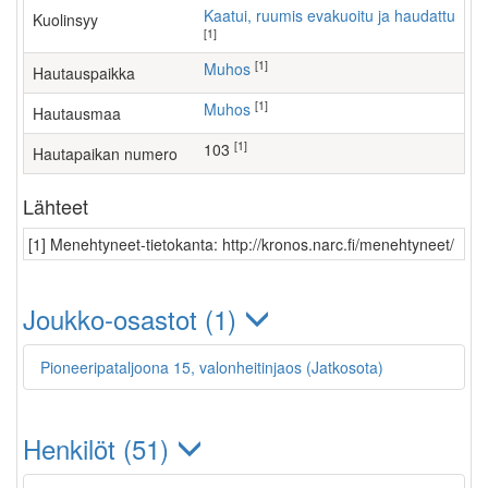
Kaatui, ruumis evakuoitu ja haudattu
Kuolinsyy
[1]
[1]
Muhos
Hautauspaikka
[1]
Muhos
Hautausmaa
[1]
103
Hautapaikan numero
Lähteet
[1] Menehtyneet-tietokanta: http://kronos.narc.fi/menehtyneet/
Joukko-osastot (1)
Pioneeripataljoona 15, valonheitinjaos (Jatkosota)
Henkilöt (51)