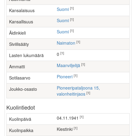
[1]
Suomi
Kansalaisuus
[1]
Suomi
Kansallisuus
[1]
Suomi
Äidinkieli
[1]
Naimaton
Siviilisääty
[1]
0
Lasten lukumäärä
[1]
maanviljelijä
Ammatti
[1]
Pioneeri
Sotilasarvo
Pioneeripataljoona 15,
Joukko-osasto
[1]
valonheitinjaos
Kuolintiedot
[1]
04.11.1941
Kuolinpäivä
[1]
Kiestinki
Kuolinpaikka