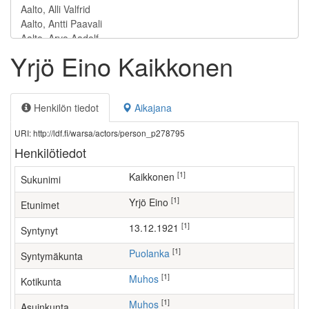
Yrjö Eino Kaikkonen
Henkilön tiedot
Aikajana
URI: http://ldf.fi/warsa/actors/person_p278795
Henkilötiedot
[1]
Kaikkonen
Sukunimi
[1]
Yrjö Eino
Etunimet
[1]
13.12.1921
Syntynyt
[1]
Puolanka
Syntymäkunta
[1]
Muhos
Kotikunta
[1]
Muhos
Asuinkunta