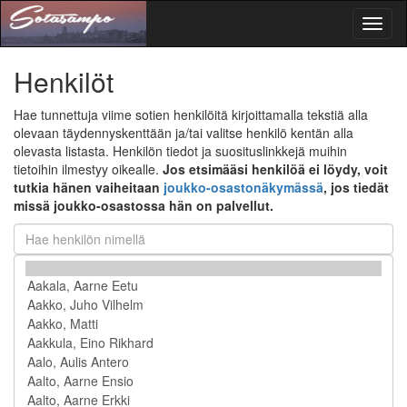
Toggl
naviga
Henkilöt
Hae tunnettuja viime sotien henkilöitä kirjoittamalla tekstiä alla
olevaan täydennyskenttään ja/tai valitse henkilö kentän alla
olevasta listasta. Henkilön tiedot ja suosituslinkkejä muihin
tietoihin ilmestyy oikealle.
Jos etsimääsi henkilöä ei löydy, voit
tutkia hänen vaiheitaan
joukko-osastonäkymässä
, jos tiedät
missä joukko-osastossa hän on palvellut.