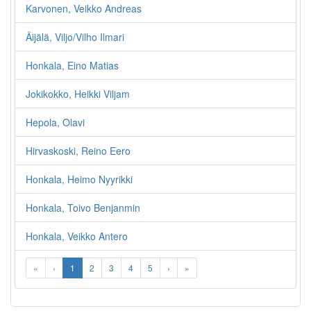
Karvonen, Veikko Andreas
Äijälä, Viljo/Vilho Ilmari
Honkala, Eino Matias
Jokikokko, Heikki Viljam
Hepola, Olavi
Hirvaskoski, Reino Eero
Honkala, Heimo Nyyrikki
Honkala, Toivo Benjanmin
Honkala, Veikko Antero
«
‹
1
2
3
4
5
›
»