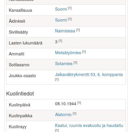
[1]
Suomi
Kansallisuus
[1]
Suomi
Äidinkieli
[1]
Naimisissa
Siviilisääty
[1]
3
Lasten lukumäärä
[1]
metsätyömies
Ammatti
[1]
Sotamies
Sotilasarvo
Jalkaväkirykmentti 53, 6. komppania
Joukko-osasto
[1]
Kuolintiedot
[1]
08.10.1944
Kuolinpäivä
[1]
Alatornio
Kuolinpaikka
Kaatui, ruumis evakuoitu ja haudattu
Kuolinsyy
[1]