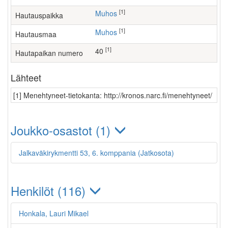
[1]
Muhos
Hautauspaikka
[1]
Muhos
Hautausmaa
[1]
40
Hautapaikan numero
Lähteet
[1] Menehtyneet-tietokanta: http://kronos.narc.fi/menehtyneet/
Joukko-osastot (1)
Jalkaväkirykmentti 53, 6. komppania (Jatkosota)
Henkilöt (116)
Honkala, Lauri Mikael