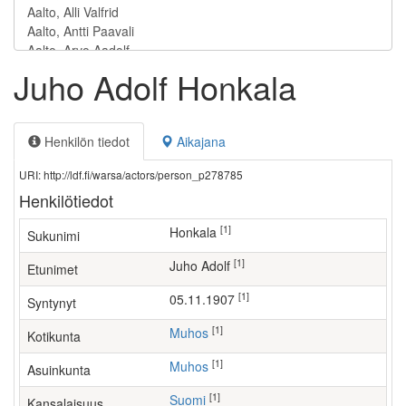
Juho Adolf Honkala
Henkilön tiedot
Aikajana
URI: http://ldf.fi/warsa/actors/person_p278785
Henkilötiedot
[1]
Honkala
Sukunimi
[1]
Juho Adolf
Etunimet
[1]
05.11.1907
Syntynyt
[1]
Muhos
Kotikunta
[1]
Muhos
Asuinkunta
[1]
Suomi
Kansalaisuus