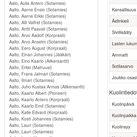
Kansallisuus
Äidinkieli
Siviilisääty
Lasten luku
Ammatti
Sotilasarvo
Joukko-osas
Kuolintiedo
Kuolinpäivä
Kuolinpaikka
Kuolinsyy