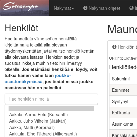
Näkymät
Näkymän ohjeet
I
Mauno
Henkilöt
Hae tunnettuja viime sotien henkilöitä
kirjoittamalla tekstiä alla olevaan
Henkilön t
täydennyskenttään ja/tai valitse henkilö kentän
alla olevasta listasta. Henkilön tiedot ja
URI: http://ldf.
suosituslinkkejä muihin tietoihin ilmestyy
Henkilötied
oikealle.
Jos etsimääsi henkilöä ei löydy, voit
tutkia hänen vaiheitaan
joukko-
Sukunimi
osastonäkymässä
, jos tiedät missä joukko-
osastossa hän on palvellut.
Etunimet
Syntynyt
Kotikunta
Asuinkunta
Kansalaisuu