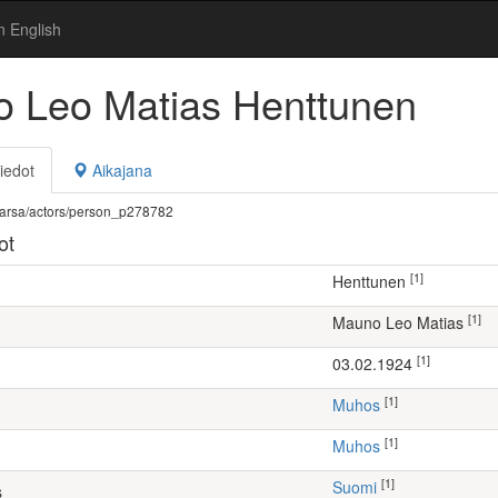
n English
 Leo Matias Henttunen
iedot
Aikajana
fi/warsa/actors/person_p278782
ot
[1]
Henttunen
[1]
Mauno Leo Matias
[1]
03.02.1924
[1]
Muhos
[1]
Muhos
[1]
Suomi
s