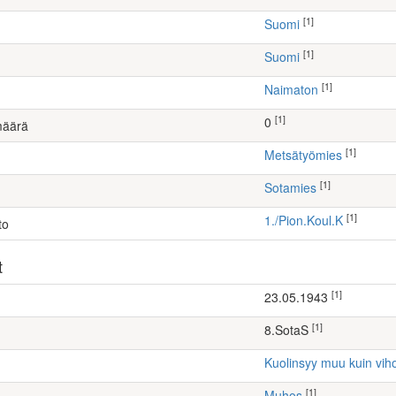
[1]
Suomi
[1]
Suomi
[1]
Naimaton
[1]
0
määrä
[1]
metsätyömies
[1]
Sotamies
[1]
1./Pion.Koul.K
to
t
[1]
23.05.1943
[1]
8.SotaS
Kuolinsyy muu kuin vih
[1]
Muhos