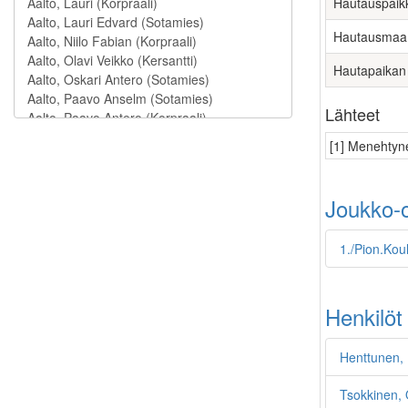
Hautauspaik
Hautausmaa
Hautapaikan
Lähteet
[1] Menehtyne
Joukko-o
1./Pion.Kou
Henkilöt
Henttunen, 
Tsokkinen, 