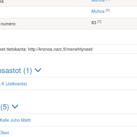
ka
[1]
Muhos
[1]
83
 numero
et-tietokanta: http://kronos.narc.fi/menehtyneet/
sastot (1)
l.K (Jatkosota)
 (5)
Kalle Juho Matti
Olavi