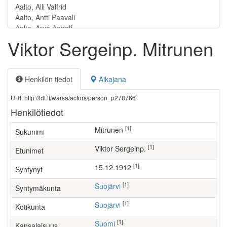
Viktor Sergeinp. Mitrunen
Henkilön tiedot
Aikajana
URI: http://ldf.fi/warsa/actors/person_p278766
Henkilötiedot
[1]
Mitrunen
Sukunimi
[1]
Viktor Sergeinp.
Etunimet
[1]
15.12.1912
Syntynyt
[1]
Suojärvi
Syntymäkunta
[1]
Suojärvi
Kotikunta
[1]
Suomi
Kansalaisuus