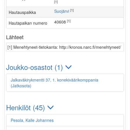
[1]
[1]
Suojärvi
Hautauspaikka
[1]
40608
Hautapaikan numero
Lähteet
[1] Menehtyneet-tietokanta: http://kronos.narc.fi/menehtyneet/
Joukko-osastot (1)
Jalkaväkirykmentti 37, 1. konekiväärikomppania
(Jatkosota)
Henkilöt (45)
Pesola, Kalle Johannes