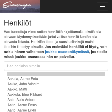
Toggl
naviga
Henkilöt
Hae tunnettuja viime sotien henkilöitä kirjoittamalla tekstiä alla
olevaan täydennyskenttään ja/tai valitse henkilö kentän alla
olevasta listasta. Henkilön tiedot ja suosituslinkkejä muihin
tietoihin ilmestyy oikealle.
Jos etsimääsi henkilöä ei löydy, voit
tutkia hänen vaiheitaan
joukko-osastonäkymässä
, jos tiedät
missä joukko-osastossa hän on palvellut.