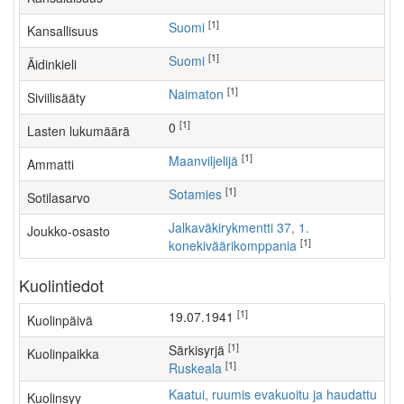
[1]
Suomi
Kansallisuus
[1]
Suomi
Äidinkieli
[1]
Naimaton
Siviilisääty
[1]
0
Lasten lukumäärä
[1]
maanviljelijä
Ammatti
[1]
Sotamies
Sotilasarvo
Jalkaväkirykmentti 37, 1.
Joukko-osasto
[1]
konekiväärikomppania
Kuolintiedot
[1]
19.07.1941
Kuolinpäivä
[1]
Särkisyrjä
Kuolinpaikka
[1]
Ruskeala
Kaatui, ruumis evakuoitu ja haudattu
Kuolinsyy