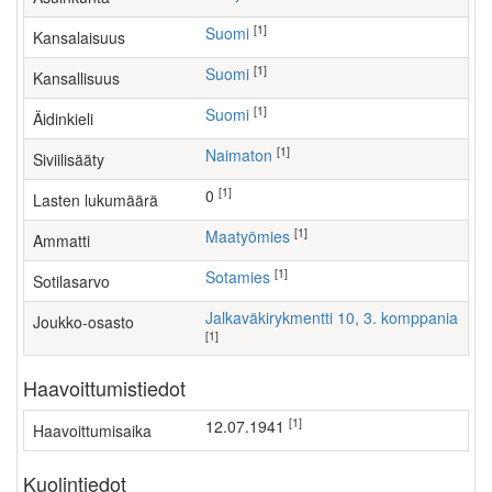
[1]
Suomi
Kansalaisuus
[1]
Suomi
Kansallisuus
[1]
Suomi
Äidinkieli
[1]
Naimaton
Siviilisääty
[1]
0
Lasten lukumäärä
[1]
maatyömies
Ammatti
[1]
Sotamies
Sotilasarvo
Jalkaväkirykmentti 10, 3. komppania
Joukko-osasto
[1]
Haavoittumistiedot
[1]
12.07.1941
Haavoittumisaika
Kuolintiedot