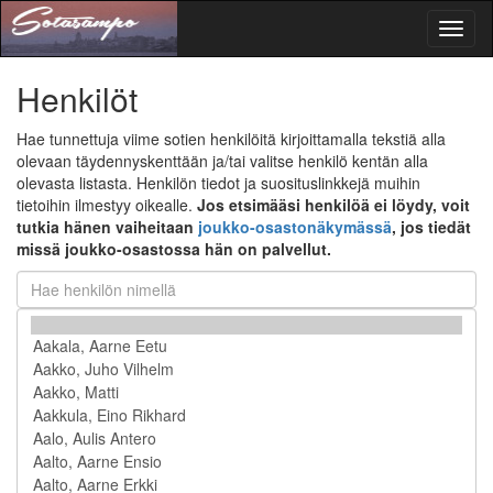
Toggl
naviga
Henkilöt
Hae tunnettuja viime sotien henkilöitä kirjoittamalla tekstiä alla
olevaan täydennyskenttään ja/tai valitse henkilö kentän alla
olevasta listasta. Henkilön tiedot ja suosituslinkkejä muihin
tietoihin ilmestyy oikealle.
Jos etsimääsi henkilöä ei löydy, voit
tutkia hänen vaiheitaan
joukko-osastonäkymässä
, jos tiedät
missä joukko-osastossa hän on palvellut.