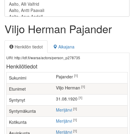
Viljo Herman Pajander
Henkilön tiedot
Aikajana
URI: http://ldf.fi/warsa/actors/person_p278735
Henkilötiedot
[1]
Pajander
Sukunimi
[1]
Viljo Herman
Etunimet
[1]
31.08.1920
Syntynyt
[1]
Merijärvi
Syntymäkunta
[1]
Merijärvi
Kotikunta
[1]
Merijärvi
Asuinkunta