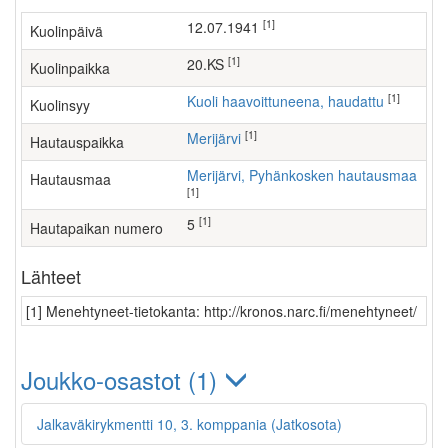
[1]
12.07.1941
Kuolinpäivä
[1]
20.KS
Kuolinpaikka
[1]
Kuoli haavoittuneena, haudattu
Kuolinsyy
[1]
Merijärvi
Hautauspaikka
Merijärvi, Pyhänkosken hautausmaa
Hautausmaa
[1]
[1]
5
Hautapaikan numero
Lähteet
[1] Menehtyneet-tietokanta: http://kronos.narc.fi/menehtyneet/
Joukko-osastot (1)
Jalkaväkirykmentti 10, 3. komppania (Jatkosota)