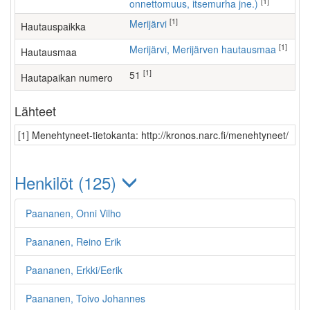
[1]
onnettomuus, itsemurha jne.)
[1]
Merijärvi
Hautauspaikka
[1]
Merijärvi, Merijärven hautausmaa
Hautausmaa
[1]
51
Hautapaikan numero
Lähteet
[1] Menehtyneet-tietokanta: http://kronos.narc.fi/menehtyneet/
Henkilöt (125)
Paananen, Onni Vilho
Paananen, Reino Erik
Paananen, Erkki/Eerik
Paananen, Toivo Johannes