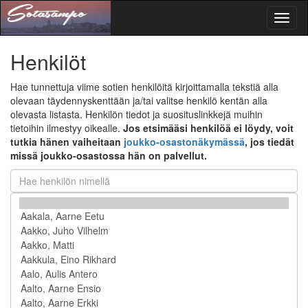
Toggl
naviga
Henkilöt
Hae tunnettuja viime sotien henkilöitä kirjoittamalla tekstiä alla
olevaan täydennyskenttään ja/tai valitse henkilö kentän alla
olevasta listasta. Henkilön tiedot ja suosituslinkkejä muihin
tietoihin ilmestyy oikealle.
Jos etsimääsi henkilöä ei löydy, voit
tutkia hänen vaiheitaan
joukko-osastonäkymässä
, jos tiedät
missä joukko-osastossa hän on palvellut.