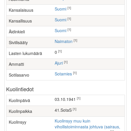
[1]
Suomi
Kansalaisuus
[1]
Suomi
Kansallisuus
[1]
Suomi
Äidinkieli
[1]
Naimaton
Siviilisääty
[1]
0
Lasten lukumäärä
[1]
ajuri
Ammatti
[1]
Sotamies
Sotilasarvo
Kuolintiedot
[1]
03.10.1941
Kuolinpäivä
[1]
41.SotaS
Kuolinpaikka
Kuolinsyy muu kuin
Kuolinsyy
vihollistoiminnasta johtuva (sairaus,