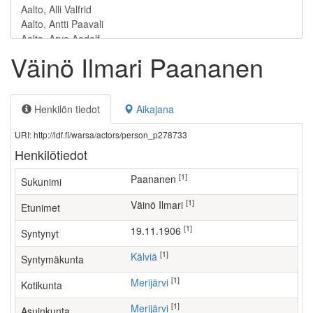
Väinö Ilmari Paananen
Henkilön tiedot
Aikajana
URI: http://ldf.fi/warsa/actors/person_p278733
Henkilötiedot
[1]
Paananen
Sukunimi
[1]
Väinö Ilmari
Etunimet
[1]
19.11.1906
Syntynyt
[1]
Kälviä
Syntymäkunta
[1]
Merijärvi
Kotikunta
[1]
Merijärvi
Asuinkunta