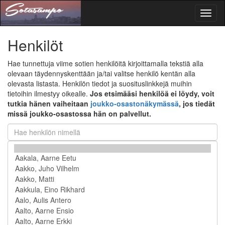
Toggl
naviga
Henkilöt
Hae tunnettuja viime sotien henkilöitä kirjoittamalla tekstiä alla
olevaan täydennyskenttään ja/tai valitse henkilö kentän alla
olevasta listasta. Henkilön tiedot ja suosituslinkkejä muihin
tietoihin ilmestyy oikealle.
Jos etsimääsi henkilöä ei löydy, voit
tutkia hänen vaiheitaan
joukko-osastonäkymässä
, jos tiedät
missä joukko-osastossa hän on palvellut.