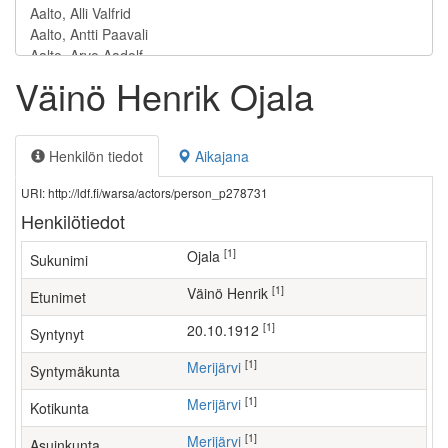
Väinö Henrik Ojala
Henkilön tiedot
Aikajana
URI: http://ldf.fi/warsa/actors/person_p278731
Henkilötiedot
[1]
Ojala
Sukunimi
[1]
Väinö Henrik
Etunimet
[1]
20.10.1912
Syntynyt
[1]
Merijärvi
Syntymäkunta
[1]
Merijärvi
Kotikunta
[1]
Merijärvi
Asuinkunta