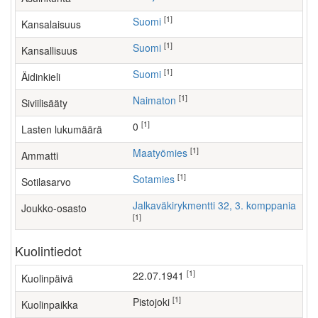
[1]
Suomi
Kansalaisuus
[1]
Suomi
Kansallisuus
[1]
Suomi
Äidinkieli
[1]
Naimaton
Siviilisääty
[1]
0
Lasten lukumäärä
[1]
maatyömies
Ammatti
[1]
Sotamies
Sotilasarvo
Jalkaväkirykmentti 32, 3. komppania
Joukko-osasto
[1]
Kuolintiedot
[1]
22.07.1941
Kuolinpäivä
[1]
Pistojoki
Kuolinpaikka