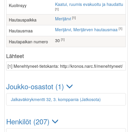
Kaatui, ruumis evakuoitu ja haudattu
Kuolinsyy
[1]
[1]
Merijärvi
Hautauspaikka
[1]
Merijärvi, Merijärven hautausmaa
Hautausmaa
[1]
30
Hautapaikan numero
Lähteet
[1] Menehtyneet-tietokanta: http://kronos.narc.fi/menehtyneet/
Joukko-osastot (1)
Jalkaväkirykmentti 32, 3. komppania (Jatkosota)
Henkilöt (207)