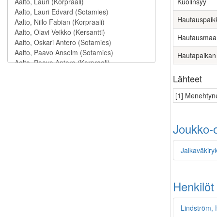
Kuolinsyy
Hautauspaik
Hautausmaa
Hautapaikan
Lähteet
[1] Menehtyne
Joukko-o
Jalkaväkiry
Henkilöt
Lindström, 