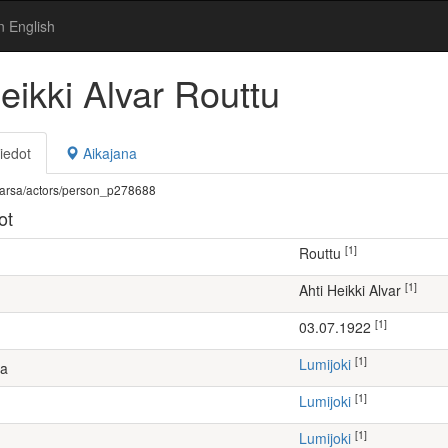
n English
eikki Alvar Routtu
iedot
Aikajana
fi/warsa/actors/person_p278688
ot
[1]
Routtu
[1]
Ahti Heikki Alvar
[1]
03.07.1922
[1]
Lumijoki
ta
[1]
Lumijoki
[1]
Lumijoki