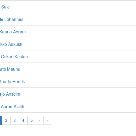
i Sulo
alle Johannes
Kaarlo Abram
ikko Aukusti
 Oskari Kustaa
rtti Maunu
Kaarlo Henrik
rjö Anselmi
Aarne Alarik
2
3
4
5
›
»