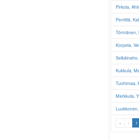
Pirkola, Aht
Penttilä, K
Törmänen, 
Korpela, Ve
Selkäinaho,
Kukkula, Ma
Tuohimaa, 
Markkula, Y
Luukkonen, 
«
‹
1