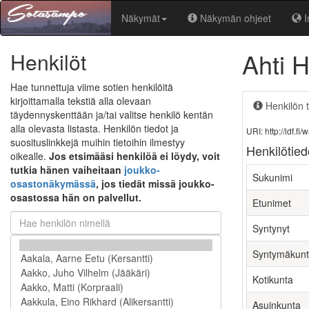
Näkymät
Näkymän ohjeet
I
Ahti H
Henkilöt
Hae tunnettuja viime sotien henkilöitä
kirjoittamalla tekstiä alla olevaan
Henkilön t
täydennyskenttään ja/tai valitse henkilö kentän
alla olevasta listasta. Henkilön tiedot ja
URI: http://ldf.
suosituslinkkejä muihin tietoihin ilmestyy
Henkilötied
oikealle.
Jos etsimääsi henkilöä ei löydy, voit
tutkia hänen vaiheitaan
joukko-
Sukunimi
osastonäkymässä
, jos tiedät missä joukko-
osastossa hän on palvellut.
Etunimet
Syntynyt
Syntymäkun
Kotikunta
Asuinkunta