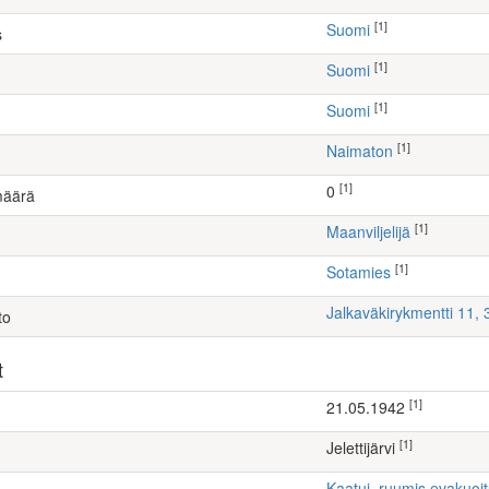
[1]
Suomi
s
[1]
Suomi
[1]
Suomi
[1]
Naimaton
[1]
0
määrä
[1]
maanviljelijä
[1]
Sotamies
Jalkaväkirykmentti 11,
to
t
[1]
21.05.1942
[1]
Jelettijärvi
Kaatui, ruumis evakuoi