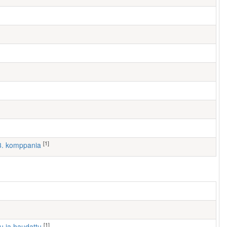
[1]
 3. komppania
[1]
tu ja haudattu