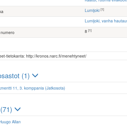
[1]
Lumijoki
ka
Lumijoki, vanha hauta
[1]
8
 numero
et-tietokanta: http://kronos.narc.fi/menehtyneet/
sastot (1)
kmentti 11, 3. komppania (Jatkosota)
 (71)
Huugo Allan