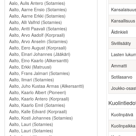
Kansalaisuu
Kansallisuus
Äidinkieli
Siviilisääty
Lasten luku
Ammatti
Sotilasarvo
Joukko-osas
Kuolintiedo
Kuolinpäivä
Kuolinpaikka