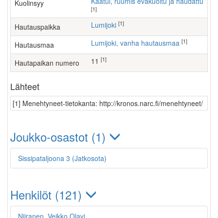
Kaatui, ruumis evakuoitu ja haudattu
Kuolinsyy
[1]
[1]
Lumijoki
Hautauspaikka
[1]
Lumijoki, vanha hautausmaa
Hautausmaa
[1]
11
Hautapaikan numero
Lähteet
[1] Menehtyneet-tietokanta: http://kronos.narc.fi/menehtyneet/
Joukko-osastot (1)
Sissipataljoona 3 (Jatkosota)
Henkilöt (121)
Niiranen, Veikko Olavi