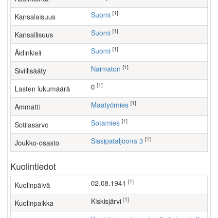
[1]
Suomi
Kansalaisuus
[1]
Suomi
Kansallisuus
[1]
Suomi
Äidinkieli
[1]
Naimaton
Siviilisääty
[1]
0
Lasten lukumäärä
[1]
maatyömies
Ammatti
[1]
Sotamies
Sotilasarvo
[1]
Sissipataljoona 3
Joukko-osasto
Kuolintiedot
[1]
02.08.1941
Kuolinpäivä
[1]
Kiskisjärvi
Kuolinpaikka