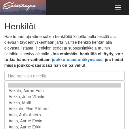
Toggl
naviga
Henkilöt
Hae tunnettuja viime sotien henkilöitä kirjoittamalla tekstiä alla
olevaan täydennyskenttään ja/tai valitse henkilö kentän alla
olevasta listasta. Henkilön tiedot ja suosituslinkkejä muihin
tietoihin ilmestyy oikealle.
Jos etsimääsi henkilöä ei löydy, voit
tutkia hänen vaiheitaan
joukko-osastonäkymässä
, jos tiedät
missä joukko-osastossa hän on palvellut.