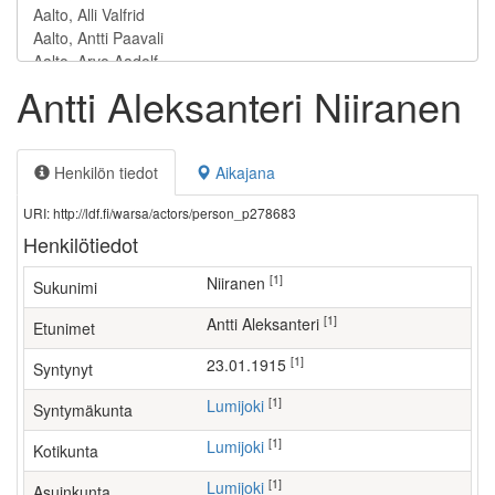
Antti Aleksanteri Niiranen
Henkilön tiedot
Aikajana
URI: http://ldf.fi/warsa/actors/person_p278683
Henkilötiedot
[1]
Niiranen
Sukunimi
[1]
Antti Aleksanteri
Etunimet
[1]
23.01.1915
Syntynyt
[1]
Lumijoki
Syntymäkunta
[1]
Lumijoki
Kotikunta
[1]
Lumijoki
Asuinkunta