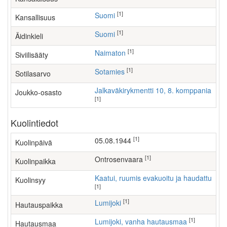
[1]
Suomi
Kansallisuus
[1]
Suomi
Äidinkieli
[1]
Naimaton
Siviilisääty
[1]
Sotamies
Sotilasarvo
Jalkaväkirykmentti 10, 8. komppania
Joukko-osasto
[1]
Kuolintiedot
[1]
05.08.1944
Kuolinpäivä
[1]
Ontrosenvaara
Kuolinpaikka
Kaatui, ruumis evakuoitu ja haudattu
Kuolinsyy
[1]
[1]
Lumijoki
Hautauspaikka
[1]
Lumijoki, vanha hautausmaa
Hautausmaa