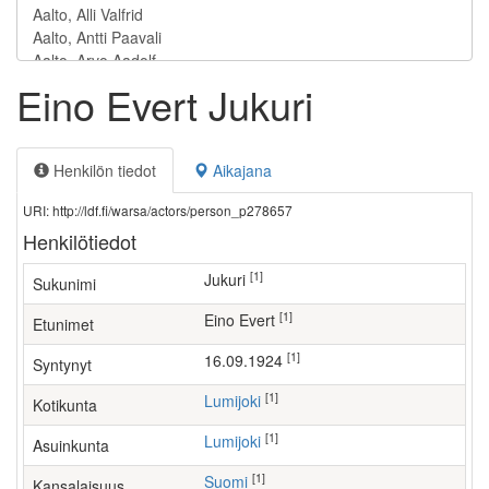
Eino Evert Jukuri
Henkilön tiedot
Aikajana
URI: http://ldf.fi/warsa/actors/person_p278657
Henkilötiedot
[1]
Jukuri
Sukunimi
[1]
Eino Evert
Etunimet
[1]
16.09.1924
Syntynyt
[1]
Lumijoki
Kotikunta
[1]
Lumijoki
Asuinkunta
[1]
Suomi
Kansalaisuus