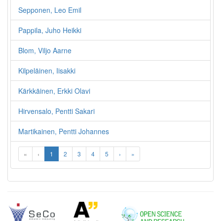
Sepponen, Leo Emil
Pappila, Juho Heikki
Blom, Viljo Aarne
Kilpeläinen, Iisakki
Kärkkäinen, Erkki Olavi
Hirvensalo, Pentti Sakari
Martikainen, Pentti Johannes
«
‹
1
2
3
4
5
›
»