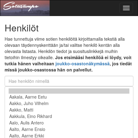
Toggl
naviga
Henkilöt
Hae tunnettuja viime sotien henkilöitä kirjoittamalla tekstiä alla
olevaan täydennyskenttään ja/tai valitse henkilö kentän alla
olevasta listasta. Henkilön tiedot ja suosituslinkkejä muihin
tietoihin ilmestyy oikealle.
Jos etsimääsi henkilöä ei löydy, voit
tutkia hänen vaiheitaan
joukko-osastonäkymässä
, jos tiedät
missä joukko-osastossa hän on palvellut.