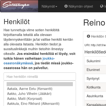
Näkymät
Näkymän ohjeet
I
Reino
Henkilöt
Hae tunnettuja viime sotien henkilöitä
kirjoittamalla tekstiä alla olevaan
Henkilön t
täydennyskenttään ja/tai valitse henkilö kentän
alla olevasta listasta. Henkilön tiedot ja
URI: http://ldf.
suosituslinkkejä muihin tietoihin ilmestyy
Henkilötied
oikealle.
Jos etsimääsi henkilöä ei löydy, voit
tutkia hänen vaiheitaan
joukko-
Sukunimi
osastonäkymässä
, jos tiedät missä joukko-
osastossa hän on palvellut.
Etunimet
Syntynyt
Kotikunta
Asuinkunta
Kansalaisuu