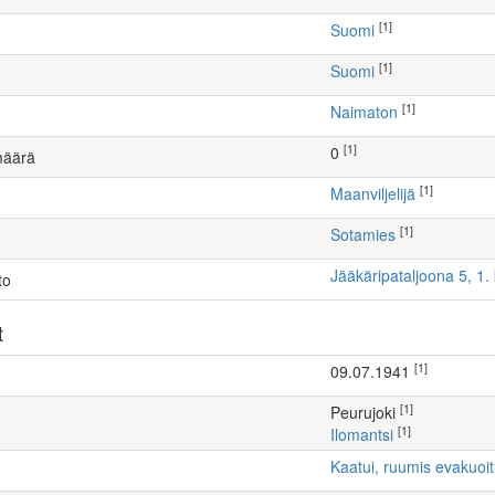
[1]
Suomi
[1]
Suomi
[1]
Naimaton
[1]
0
määrä
[1]
maanviljelijä
[1]
Sotamies
Jääkäripataljoona 5, 1
to
t
[1]
09.07.1941
[1]
Peurujoki
[1]
Ilomantsi
Kaatui, ruumis evakuoi