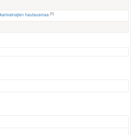
[1]
nkarivainajien hautausmaa