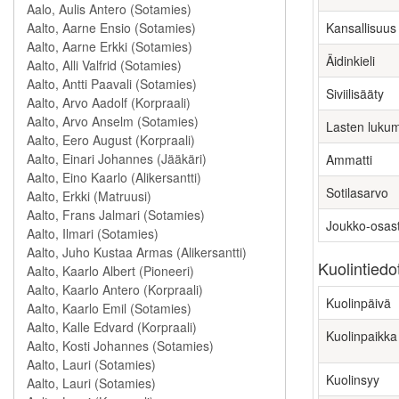
Kansallisuus
Äidinkieli
Siviilisääty
Lasten luku
Ammatti
Sotilasarvo
Joukko-osas
Kuolintiedo
Kuolinpäivä
Kuolinpaikka
Kuolinsyy