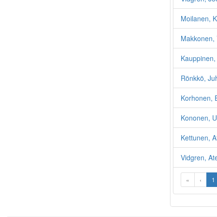
Moilanen, K
Makkonen, 
Kauppinen, 
Rönkkö, Juh
Korhonen, 
Kononen, U
Kettunen, At
Vidgren, At
«
‹
1