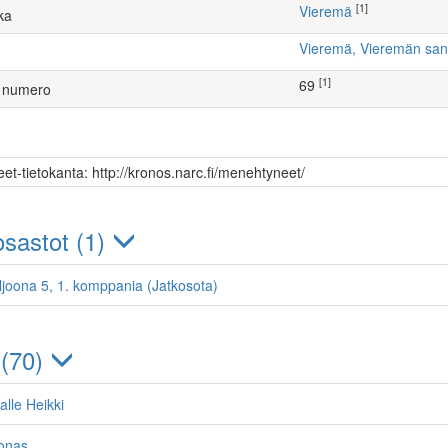
[1]
Vieremä
ka
Vieremä, Vieremän sa
[1]
69
 numero
et-tietokanta: http://kronos.narc.fi/menehtyneet/
sastot (1)
ljoona 5, 1. komppania (Jatkosota)
 (70)
alle Heikki
oonas