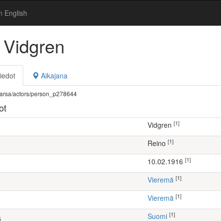
n English
 Vidgren
iedot
Aikajana
fi/warsa/actors/person_p278644
ot
[1]
Vidgren
[1]
Reino
[1]
10.02.1916
[1]
Vieremä
[1]
Vieremä
[1]
Suomi
s