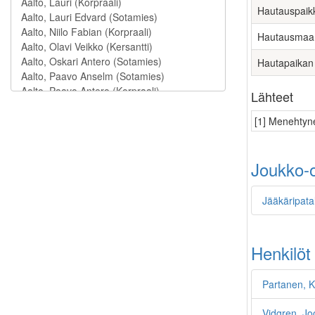
Hautauspaik
Hautausmaa
Hautapaikan
Lähteet
[1] Menehtyne
Joukko-o
Jääkäripata
Henkilöt
Partanen, K
Vidgren, J