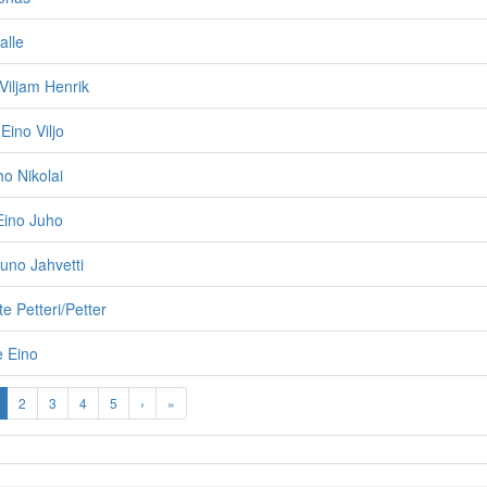
alle
Viljam Henrik
Eino Viljo
o Nikolai
Eino Juho
uno Jahvetti
e Petteri/Petter
e Eino
2
3
4
5
›
»