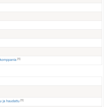
[1]
. komppania
[1]
tu ja haudattu