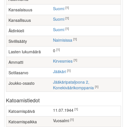
[1]
Suomi
Kansalaisuus
[1]
Suomi
Kansallisuus
[1]
Suomi
Äidinkieli
[1]
Naimisissa
Siviilisääty
[1]
0
Lasten lukumäärä
[1]
kirvesmies
Ammatti
[1]
Jääkäri
Sotilasarvo
Jääkäripataljoona 2,
Joukko-osasto
[1]
Konekiväärikomppania
Katoamistiedot
[1]
11.07.1944
Katoamispäivä
[1]
Vuosalmi
Katoamispaikka