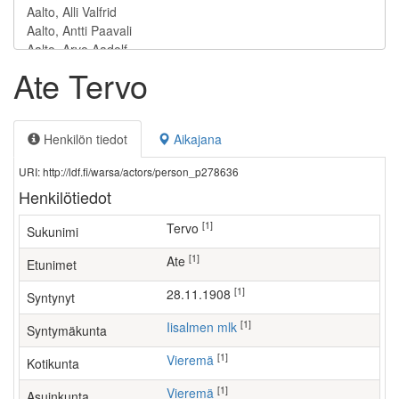
Ate Tervo
Henkilön tiedot
Aikajana
URI: http://ldf.fi/warsa/actors/person_p278636
Henkilötiedot
[1]
Tervo
Sukunimi
[1]
Ate
Etunimet
[1]
28.11.1908
Syntynyt
[1]
Iisalmen mlk
Syntymäkunta
[1]
Vieremä
Kotikunta
[1]
Vieremä
Asuinkunta