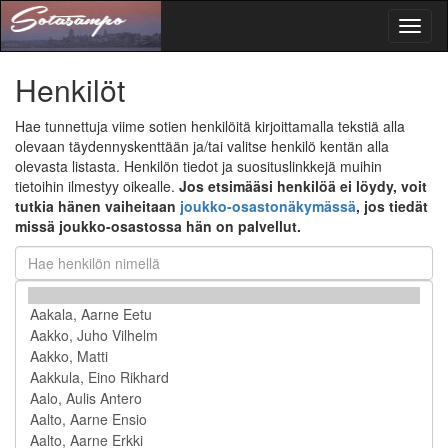
Toggl
naviga
Henkilöt
Hae tunnettuja viime sotien henkilöitä kirjoittamalla tekstiä alla
olevaan täydennyskenttään ja/tai valitse henkilö kentän alla
olevasta listasta. Henkilön tiedot ja suosituslinkkejä muihin
tietoihin ilmestyy oikealle.
Jos etsimääsi henkilöä ei löydy, voit
tutkia hänen vaiheitaan
joukko-osastonäkymässä
, jos tiedät
missä joukko-osastossa hän on palvellut.