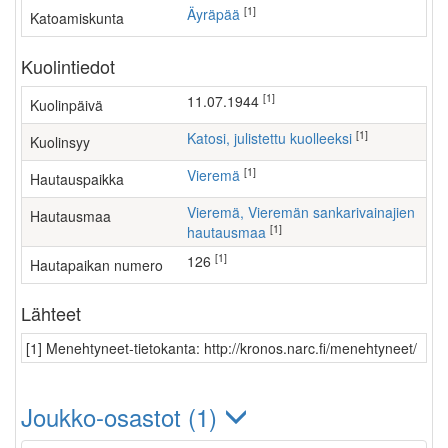
[1]
Äyräpää
Katoamiskunta
Kuolintiedot
[1]
11.07.1944
Kuolinpäivä
[1]
Katosi, julistettu kuolleeksi
Kuolinsyy
[1]
Vieremä
Hautauspaikka
Vieremä, Vieremän sankarivainajien
Hautausmaa
[1]
hautausmaa
[1]
126
Hautapaikan numero
Lähteet
[1] Menehtyneet-tietokanta: http://kronos.narc.fi/menehtyneet/
Joukko-osastot (1)