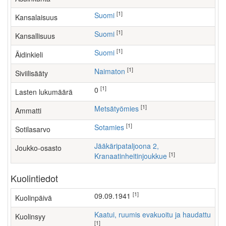
[1]
Suomi
Kansalaisuus
[1]
Suomi
Kansallisuus
[1]
Suomi
Äidinkieli
[1]
Naimaton
Siviilisääty
[1]
0
Lasten lukumäärä
[1]
metsätyömies
Ammatti
[1]
Sotamies
Sotilasarvo
Jääkäripataljoona 2,
Joukko-osasto
[1]
Kranaatinheitinjoukkue
Kuolintiedot
[1]
09.09.1941
Kuolinpäivä
Kaatui, ruumis evakuoitu ja haudattu
Kuolinsyy
[1]