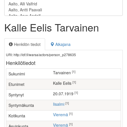
Kalle Eelis Tarvainen
Henkilön tiedot
Aikajana
URI: http://ldf.fi/warsa/actors/person_p278635
Henkilötiedot
[1]
Tarvainen
Sukunimi
[1]
Kalle Eelis
Etunimet
[1]
20.07.1919
Syntynyt
[1]
Iisalmi
Syntymäkunta
[1]
Vieremä
Kotikunta
[1]
Vieremä
Asuinkunta