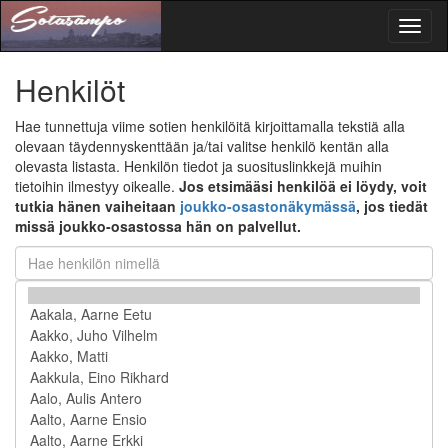
Toggl
naviga
Henkilöt
Hae tunnettuja viime sotien henkilöitä kirjoittamalla tekstiä alla
olevaan täydennyskenttään ja/tai valitse henkilö kentän alla
olevasta listasta. Henkilön tiedot ja suosituslinkkejä muihin
tietoihin ilmestyy oikealle.
Jos etsimääsi henkilöä ei löydy, voit
tutkia hänen vaiheitaan
joukko-osastonäkymässä
, jos tiedät
missä joukko-osastossa hän on palvellut.