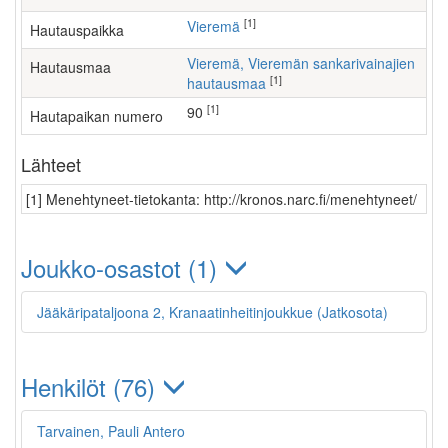
[1]
Vieremä
Hautauspaikka
Vieremä, Vieremän sankarivainajien
Hautausmaa
[1]
hautausmaa
[1]
90
Hautapaikan numero
Lähteet
[1] Menehtyneet-tietokanta: http://kronos.narc.fi/menehtyneet/
Joukko-osastot (1)
Jääkäripataljoona 2, Kranaatinheitinjoukkue (Jatkosota)
Henkilöt (76)
Tarvainen, Pauli Antero