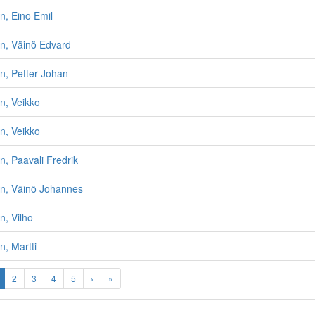
n, Eino Emil
n, Väinö Edvard
n, Petter Johan
n, Veikko
n, Veikko
n, Paavali Fredrik
en, Väinö Johannes
n, Vilho
n, Martti
2
3
4
5
›
»