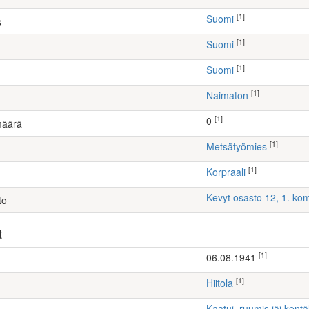
[1]
Suomi
s
[1]
Suomi
[1]
Suomi
[1]
Naimaton
[1]
0
määrä
[1]
metsätyömies
[1]
Korpraali
Kevyt osasto 12, 1. k
to
t
[1]
06.08.1941
[1]
Hiitola
Kaatui, ruumis jäi kentä