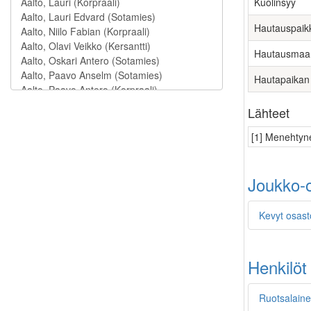
Kuolinsyy
Hautauspaik
Hautausmaa
Hautapaikan
Lähteet
[1] Menehtyne
Joukko-o
Kevyt osast
Henkilöt
Ruotsalaine