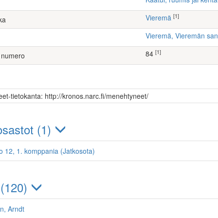
[1]
Vieremä
ka
Vieremä, Vieremän sa
[1]
84
 numero
et-tietokanta: http://kronos.narc.fi/menehtyneet/
sastot (1)
o 12, 1. komppania (Jatkosota)
 (120)
n, Arndt