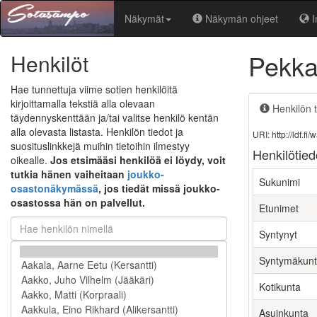
Näkymät
Näkymän ohjeet
I
Pekka
Henkilöt
Hae tunnettuja viime sotien henkilöitä
kirjoittamalla tekstiä alla olevaan
Henkilön t
täydennyskenttään ja/tai valitse henkilö kentän
alla olevasta listasta. Henkilön tiedot ja
URI: http://ldf.
suosituslinkkejä muihin tietoihin ilmestyy
Henkilötied
oikealle.
Jos etsimääsi henkilöä ei löydy, voit
tutkia hänen vaiheitaan
joukko-
Sukunimi
osastonäkymässä
, jos tiedät missä joukko-
osastossa hän on palvellut.
Etunimet
Syntynyt
Syntymäkun
Kotikunta
Asuinkunta