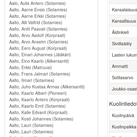
Kansalaisuu
Kansallisuus
Äidinkieli
Siviilisääty
Lasten luku
Ammatti
Sotilasarvo
Joukko-osas
Kuolintiedo
Kuolinpäivä
Kuolinpaikka