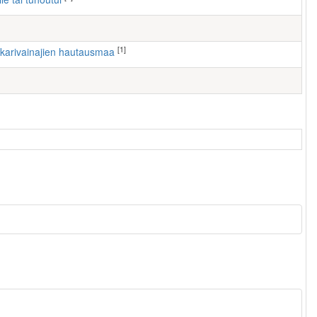
[1]
nkarivainajien hautausmaa