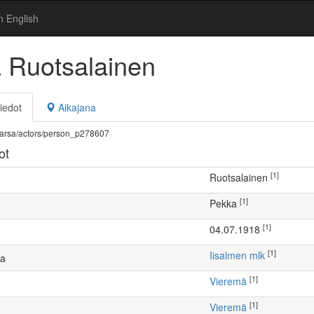
n English
 Ruotsalainen
iedot
Aikajana
fi/warsa/actors/person_p278607
ot
[1]
Ruotsalainen
[1]
Pekka
[1]
04.07.1918
[1]
Iisalmen mlk
ta
[1]
Vieremä
[1]
Vieremä