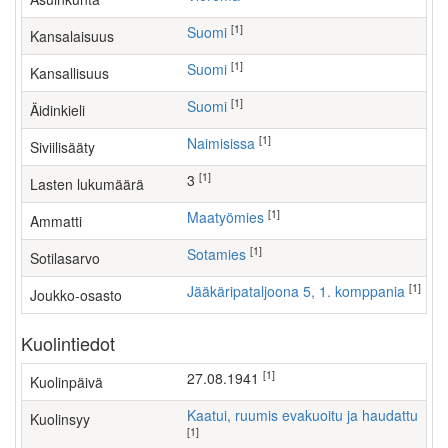
[1]
Suomi
Kansalaisuus
[1]
Suomi
Kansallisuus
[1]
Suomi
Äidinkieli
[1]
Naimisissa
Siviilisääty
[1]
3
Lasten lukumäärä
[1]
maatyömies
Ammatti
[1]
Sotamies
Sotilasarvo
[1]
Jääkäripataljoona 5, 1. komppania
Joukko-osasto
Kuolintiedot
[1]
27.08.1941
Kuolinpäivä
Kaatui, ruumis evakuoitu ja haudattu
Kuolinsyy
[1]