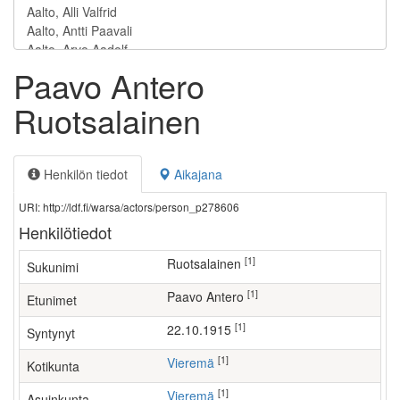
Paavo Antero
Ruotsalainen
Henkilön tiedot
Aikajana
URI: http://ldf.fi/warsa/actors/person_p278606
Henkilötiedot
[1]
Ruotsalainen
Sukunimi
[1]
Paavo Antero
Etunimet
[1]
22.10.1915
Syntynyt
[1]
Vieremä
Kotikunta
[1]
Vieremä
Asuinkunta