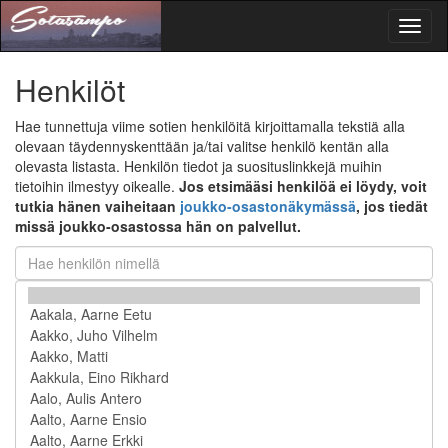
Toggl
naviga
Henkilöt
Hae tunnettuja viime sotien henkilöitä kirjoittamalla tekstiä alla
olevaan täydennyskenttään ja/tai valitse henkilö kentän alla
olevasta listasta. Henkilön tiedot ja suosituslinkkejä muihin
tietoihin ilmestyy oikealle.
Jos etsimääsi henkilöä ei löydy, voit
tutkia hänen vaiheitaan
joukko-osastonäkymässä
, jos tiedät
missä joukko-osastossa hän on palvellut.