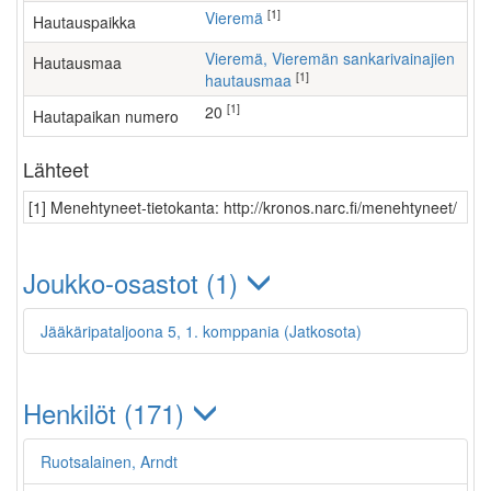
[1]
Vieremä
Hautauspaikka
Vieremä, Vieremän sankarivainajien
Hautausmaa
[1]
hautausmaa
[1]
20
Hautapaikan numero
Lähteet
[1] Menehtyneet-tietokanta: http://kronos.narc.fi/menehtyneet/
Joukko-osastot (1)
Jääkäripataljoona 5, 1. komppania (Jatkosota)
Henkilöt (171)
Ruotsalainen, Arndt