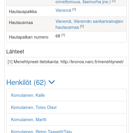
[1]
onnettomuus, itsemurha jne.)
[1]
Vieremä
Hautauspaikka
Vieremä, Vieremän sankarivainajien
Hautausmaa
[1]
hautausmaa
[1]
68
Hautapaikan numero
Lähteet
[1] Menehtyneet-tietokanta: http://kronos.narc.fi/menehtyneet/
Henkilöt (62)
Komulainen, Kalle
Komulainen, Toivo Olavi
Komulainen, Martti
Komulainen, Reino Taavetti/Tatu