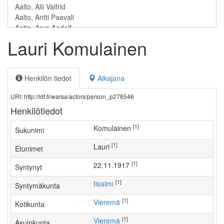
Lauri Komulainen
Henkilön tiedot
Aikajana
URI: http://ldf.fi/warsa/actors/person_p278546
Henkilötiedot
[1]
Komulainen
Sukunimi
[1]
Lauri
Etunimet
[1]
22.11.1917
Syntynyt
[1]
Iisalmi
Syntymäkunta
[1]
Vieremä
Kotikunta
[1]
Vieremä
Asuinkunta