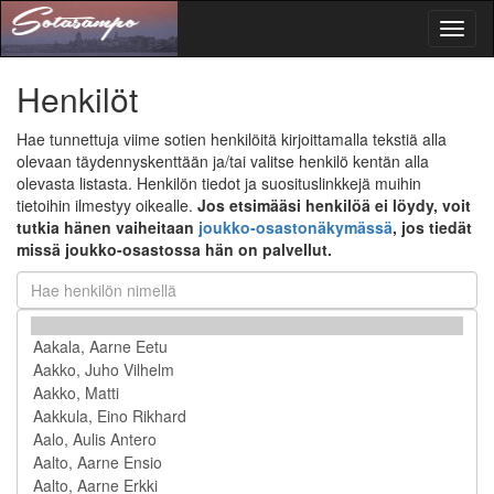
Toggl
naviga
Henkilöt
Hae tunnettuja viime sotien henkilöitä kirjoittamalla tekstiä alla
olevaan täydennyskenttään ja/tai valitse henkilö kentän alla
olevasta listasta. Henkilön tiedot ja suosituslinkkejä muihin
tietoihin ilmestyy oikealle.
Jos etsimääsi henkilöä ei löydy, voit
tutkia hänen vaiheitaan
joukko-osastonäkymässä
, jos tiedät
missä joukko-osastossa hän on palvellut.