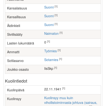
[1]
Suomi
Kansalaisuus
[1]
Suomi
Kansallisuus
[1]
Suomi
Äidinkieli
[1]
Naimaton
Siviilisääty
[1]
0
Lasten lukumäärä
[1]
työmies
Ammatti
[1]
Sotamies
Sotilasarvo
[1]
IisSkp
Joukko-osasto
Kuolintiedot
[1]
22.11.1941
Kuolinpäivä
Kuolinsyy muu kuin
Kuolinsyy
vihollistoiminnasta johtuva (sairaus,