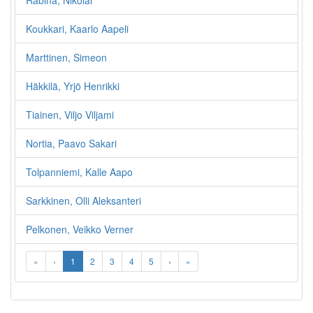
Räbinä, Nikolai
Koukkari, Kaarlo Aapeli
Marttinen, Simeon
Häkkilä, Yrjö Henrikki
Tiainen, Viljo Viljami
Nortia, Paavo Sakari
Tolpanniemi, Kalle Aapo
Sarkkinen, Olli Aleksanteri
Pelkonen, Veikko Verner
«
‹
1
2
3
4
5
›
»