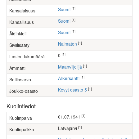
[1]
Suomi
Kansalaisuus
[1]
Suomi
Kansallisuus
[1]
Suomi
Äidinkieli
[1]
Naimaton
Siviilisääty
[1]
0
Lasten lukumäärä
[1]
maanviljelijä
Ammatti
[1]
Alikersantti
Sotilasarvo
[1]
Kevyt osasto 5
Joukko-osasto
Kuolintiedot
[1]
01.07.1941
Kuolinpäivä
[1]
Latvajärvi
Kuolinpaikka