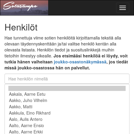
Toggl
naviga
Henkilöt
Hae tunnettuja viime sotien henkilöitä kirjoittamalla tekstiä alla
olevaan täydennyskenttään ja/tai valitse henkilö kentän alla
olevasta listasta. Henkilön tiedot ja suosituslinkkejä muihin
tietoihin ilmestyy oikealle.
Jos etsimääsi henkilöä ei löydy, voit
tutkia hänen vaiheitaan
joukko-osastonäkymässä
, jos tiedät
missä joukko-osastossa hän on palvellut.