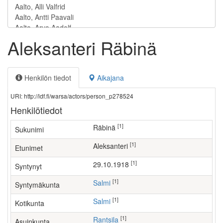
Aleksanteri Räbinä
Henkilön tiedot
Aikajana
URI: http://ldf.fi/warsa/actors/person_p278524
Henkilötiedot
[1]
Räbinä
Sukunimi
[1]
Aleksanteri
Etunimet
[1]
29.10.1918
Syntynyt
[1]
Salmi
Syntymäkunta
[1]
Salmi
Kotikunta
[1]
Rantsila
Asuinkunta