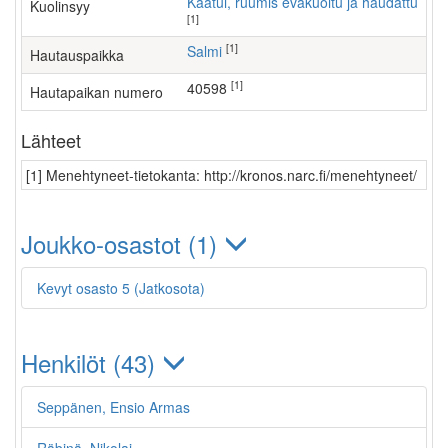
Kaatui, ruumis evakuoitu ja haudattu
Kuolinsyy
[1]
[1]
Salmi
Hautauspaikka
[1]
40598
Hautapaikan numero
Lähteet
[1] Menehtyneet-tietokanta: http://kronos.narc.fi/menehtyneet/
Joukko-osastot (1)
Kevyt osasto 5 (Jatkosota)
Henkilöt (43)
Seppänen, Ensio Armas