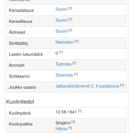
[1]
Suomi
Kansalaisuus
[1]
Suomi
Kansallisuus
[1]
Suomi
Äidinkieli
[1]
Naimaton
Siviilisääty
[1]
0
Lasten lukumäärä
[1]
työmies
Ammatti
[1]
Sotamies
Sotilasarvo
[1]
Jalkaväkirykmentti 2, II pataljoona
Joukko-osasto
Kuolintiedot
[1]
12.08.1941
Kuolinpäivä
[1]
Sirsjärvi
Kuolinpaikka
[1]
Hiitola