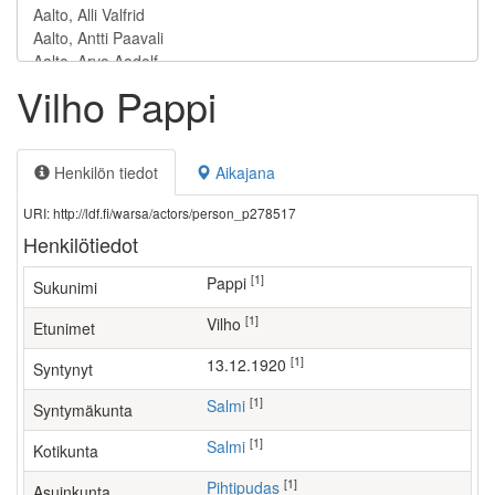
Vilho Pappi
Henkilön tiedot
Aikajana
URI: http://ldf.fi/warsa/actors/person_p278517
Henkilötiedot
[1]
Pappi
Sukunimi
[1]
Vilho
Etunimet
[1]
13.12.1920
Syntynyt
[1]
Salmi
Syntymäkunta
[1]
Salmi
Kotikunta
[1]
Pihtipudas
Asuinkunta