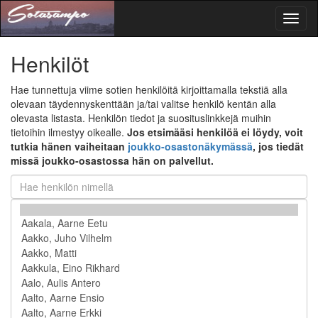
Toggl
naviga
Henkilöt
Hae tunnettuja viime sotien henkilöitä kirjoittamalla tekstiä alla
olevaan täydennyskenttään ja/tai valitse henkilö kentän alla
olevasta listasta. Henkilön tiedot ja suosituslinkkejä muihin
tietoihin ilmestyy oikealle.
Jos etsimääsi henkilöä ei löydy, voit
tutkia hänen vaiheitaan
joukko-osastonäkymässä
, jos tiedät
missä joukko-osastossa hän on palvellut.