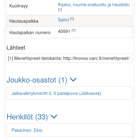
Kaatui, ruumis evakuoitu ja haudattu
Kuolinsyy
[1]
[1]
Salmi
Hautauspaikka
[1]
40591
Hautapaikan numero
Lähteet
[1] Menehtyneet-tietokanta: http://kronos.narc.fi/menehtyneet/
Joukko-osastot (1)
Jalkaväkirykmentti 2, II pataljoona (Jatkosota)
Henkilöt (33)
Pakarinen, Eino