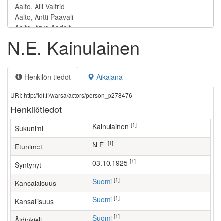
N.E. Kainulainen
Henkilön tiedot
Aikajana
URI: http://ldf.fi/warsa/actors/person_p278476
Henkilötiedot
[1]
Kainulainen
Sukunimi
[1]
N.E.
Etunimet
[1]
03.10.1925
Syntynyt
[1]
Suomi
Kansalaisuus
[1]
Suomi
Kansallisuus
[1]
Suomi
Äidinkieli