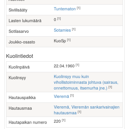
[1]
Tuntematon
Siviilisääty
[1]
0
Lasten lukumäärä
[1]
Sotamies
Sotilasarvo
[1]
KuoSp
Joukko-osasto
Kuolintiedot
[1]
22.04.1960
Kuolinpäivä
Kuolinsyy muu kuin
Kuolinsyy
vihollistoiminnasta johtuva (sairaus,
[1]
onnettomuus, itsemurha jne.)
[1]
Vieremä
Hautauspaikka
Vieremä, Vieremän sankarivainajien
Hautausmaa
[1]
hautausmaa
[1]
220
Hautapaikan numero