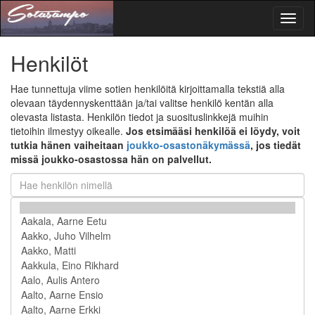
Toggl
naviga
Henkilöt
Hae tunnettuja viime sotien henkilöitä kirjoittamalla tekstiä alla
olevaan täydennyskenttään ja/tai valitse henkilö kentän alla
olevasta listasta. Henkilön tiedot ja suosituslinkkejä muihin
tietoihin ilmestyy oikealle.
Jos etsimääsi henkilöä ei löydy, voit
tutkia hänen vaiheitaan
joukko-osastonäkymässä
, jos tiedät
missä joukko-osastossa hän on palvellut.