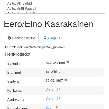
Eero/Eino Kaarakainen
Henkilön tiedot
Aikajana
URI: http://ldf.fi/warsa/actors/person_p278473
Henkilötiedot
[1]
Kaarakainen
Sukunimi
[1]
Eero/Eino
Etunimet
[1]
25.05.1907
Syntynyt
[1]
Vieremä
Kotikunta
[1]
Vieremä
Asuinkunta
[1]
Suomi
Kansalaisuus