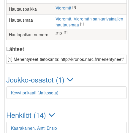
[1]
Vieremä
Hautauspaikka
Vieremä, Vieremän sankarivainajien
Hautausmaa
[1]
hautausmaa
[1]
213
Hautapaikan numero
Lähteet
[1] Menehtyneet-tietokanta: http://kronos.narc.fi/menehtyneet/
Joukko-osastot (1)
Kevyt prikaati (Jatkosota)
Henkilöt (14)
Kaarakainen, Antti Ensio