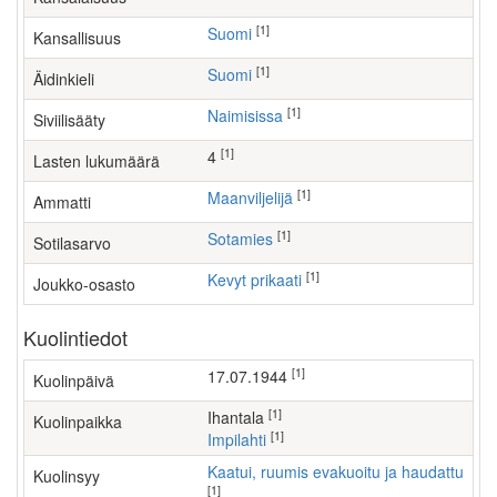
[1]
Suomi
Kansallisuus
[1]
Suomi
Äidinkieli
[1]
Naimisissa
Siviilisääty
[1]
4
Lasten lukumäärä
[1]
maanviljelijä
Ammatti
[1]
Sotamies
Sotilasarvo
[1]
Kevyt prikaati
Joukko-osasto
Kuolintiedot
[1]
17.07.1944
Kuolinpäivä
[1]
Ihantala
Kuolinpaikka
[1]
Impilahti
Kaatui, ruumis evakuoitu ja haudattu
Kuolinsyy
[1]