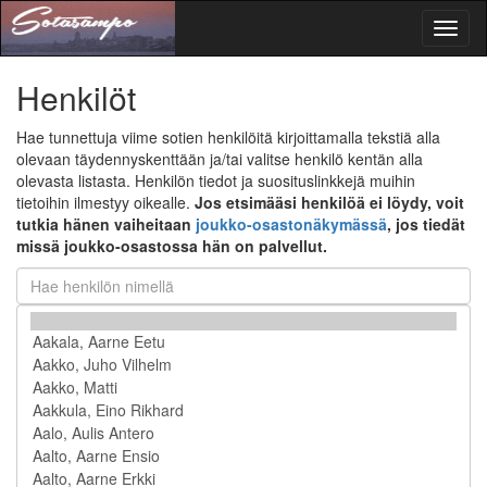
Toggl
naviga
Henkilöt
Hae tunnettuja viime sotien henkilöitä kirjoittamalla tekstiä alla
olevaan täydennyskenttään ja/tai valitse henkilö kentän alla
olevasta listasta. Henkilön tiedot ja suosituslinkkejä muihin
tietoihin ilmestyy oikealle.
Jos etsimääsi henkilöä ei löydy, voit
tutkia hänen vaiheitaan
joukko-osastonäkymässä
, jos tiedät
missä joukko-osastossa hän on palvellut.