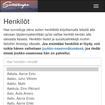
Toggl
naviga
Henkilöt
Hae tunnettuja viime sotien henkilöitä kirjoittamalla tekstiä alla
olevaan täydennyskenttään ja/tai valitse henkilö kentän alla
olevasta listasta. Henkilön tiedot ja suosituslinkkejä muihin
tietoihin ilmestyy oikealle.
Jos etsimääsi henkilöä ei löydy, voit
tutkia hänen vaiheitaan
joukko-osastonäkymässä
, jos tiedät
missä joukko-osastossa hän on palvellut.