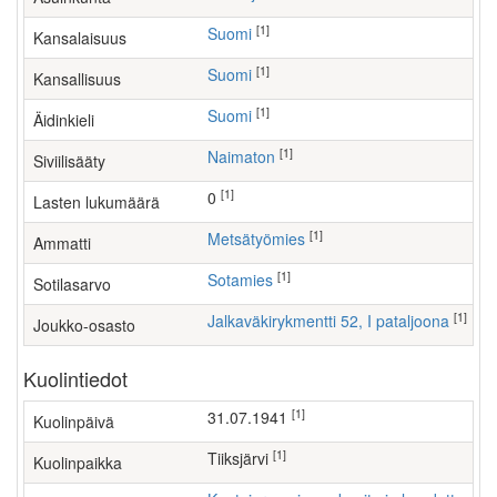
[1]
Suomi
Kansalaisuus
[1]
Suomi
Kansallisuus
[1]
Suomi
Äidinkieli
[1]
Naimaton
Siviilisääty
[1]
0
Lasten lukumäärä
[1]
metsätyömies
Ammatti
[1]
Sotamies
Sotilasarvo
[1]
Jalkaväkirykmentti 52, I pataljoona
Joukko-osasto
Kuolintiedot
[1]
31.07.1941
Kuolinpäivä
[1]
Tiiksjärvi
Kuolinpaikka