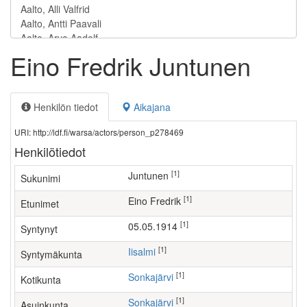
Eino Fredrik Juntunen
Henkilön tiedot
Aikajana
URI: http://ldf.fi/warsa/actors/person_p278469
Henkilötiedot
[1]
Juntunen
Sukunimi
[1]
Eino Fredrik
Etunimet
[1]
05.05.1914
Syntynyt
[1]
Iisalmi
Syntymäkunta
[1]
Sonkajärvi
Kotikunta
[1]
Sonkajärvi
Asuinkunta