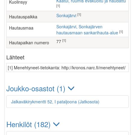
Kaatui, ruumis evakuoitu ja haudattu
Kuolinsyy
[1]
[1]
Sonkajärvi
Hautauspaikka
Sonkajärvi, Sonkajärven
Hautausmaa
[1]
hautausmaan sankarihauta-alue
[1]
77
Hautapaikan numero
Lähteet
[1] Menehtyneet-tietokanta: http://kronos.narc.fi/menehtyneet/
Joukko-osastot (1)
Jalkaväkirykmentti 52, I pataljoona (Jatkosota)
Henkilöt (182)