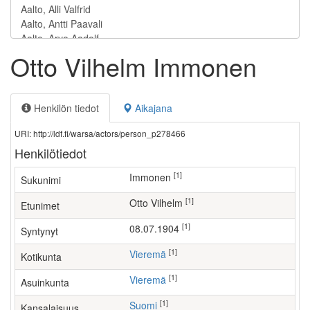
Otto Vilhelm Immonen
Henkilön tiedot
Aikajana
URI: http://ldf.fi/warsa/actors/person_p278466
Henkilötiedot
[1]
Immonen
Sukunimi
[1]
Otto Vilhelm
Etunimet
[1]
08.07.1904
Syntynyt
[1]
Vieremä
Kotikunta
[1]
Vieremä
Asuinkunta
[1]
Suomi
Kansalaisuus