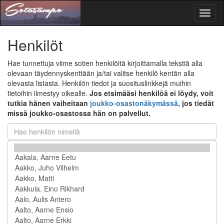
Toggl
naviga
Henkilöt
Hae tunnettuja viime sotien henkilöitä kirjoittamalla tekstiä alla
olevaan täydennyskenttään ja/tai valitse henkilö kentän alla
olevasta listasta. Henkilön tiedot ja suosituslinkkejä muihin
tietoihin ilmestyy oikealle.
Jos etsimääsi henkilöä ei löydy, voit
tutkia hänen vaiheitaan
joukko-osastonäkymässä
, jos tiedät
missä joukko-osastossa hän on palvellut.