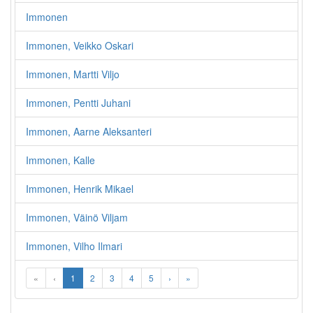
Immonen
Immonen, Veikko Oskari
Immonen, Martti Viljo
Immonen, Pentti Juhani
Immonen, Aarne Aleksanteri
Immonen, Kalle
Immonen, Henrik Mikael
Immonen, Väinö Viljam
Immonen, Vilho Ilmari
«
‹
1
2
3
4
5
›
»