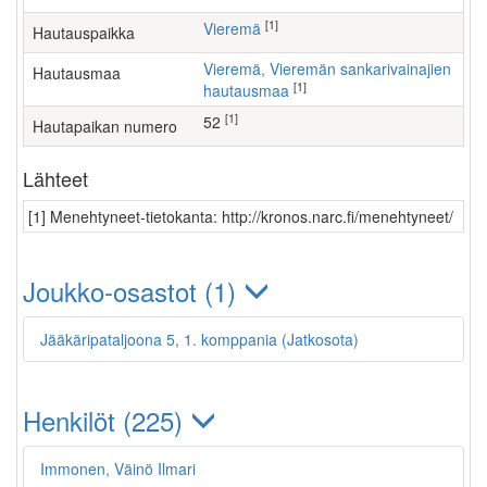
[1]
Vieremä
Hautauspaikka
Vieremä, Vieremän sankarivainajien
Hautausmaa
[1]
hautausmaa
[1]
52
Hautapaikan numero
Lähteet
[1] Menehtyneet-tietokanta: http://kronos.narc.fi/menehtyneet/
Joukko-osastot (1)
Jääkäripataljoona 5, 1. komppania (Jatkosota)
Henkilöt (225)
Immonen, Väinö Ilmari