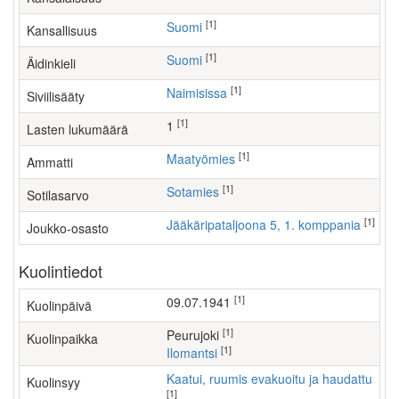
[1]
Suomi
Kansallisuus
[1]
Suomi
Äidinkieli
[1]
Naimisissa
Siviilisääty
[1]
1
Lasten lukumäärä
[1]
maatyömies
Ammatti
[1]
Sotamies
Sotilasarvo
[1]
Jääkäripataljoona 5, 1. komppania
Joukko-osasto
Kuolintiedot
[1]
09.07.1941
Kuolinpäivä
[1]
Peurujoki
Kuolinpaikka
[1]
Ilomantsi
Kaatui, ruumis evakuoitu ja haudattu
Kuolinsyy
[1]