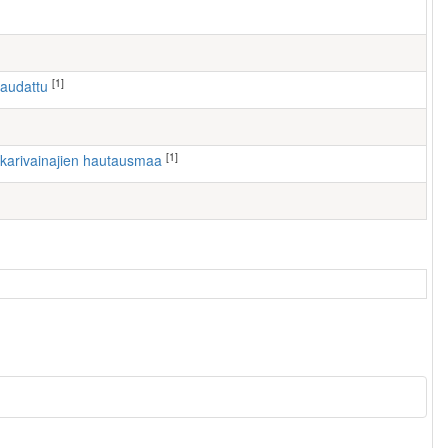
[1]
haudattu
[1]
nkarivainajien hautausmaa