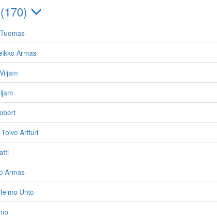
 (170)
 Tuomas
eikko Armas
Viljam
ljam
obert
Toivo Artturi
tti
vo Armas
Heimo Unto
ino