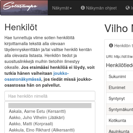
Näkymät
Näkymän ohjeet
I
Vilho
Henkilöt
Hae tunnettuja viime sotien henkilöitä
kirjoittamalla tekstiä alla olevaan
Henkilön t
täydennyskenttään ja/tai valitse henkilö kentän
alla olevasta listasta. Henkilön tiedot ja
URI: http://ldf.
suosituslinkkejä muihin tietoihin ilmestyy
Henkilötied
oikealle.
Jos etsimääsi henkilöä ei löydy, voit
tutkia hänen vaiheitaan
joukko-
Sukunimi
osastonäkymässä
, jos tiedät missä joukko-
osastossa hän on palvellut.
Etunimet
Syntynyt
Syntymäkun
Kotikunta
Asuinkunta