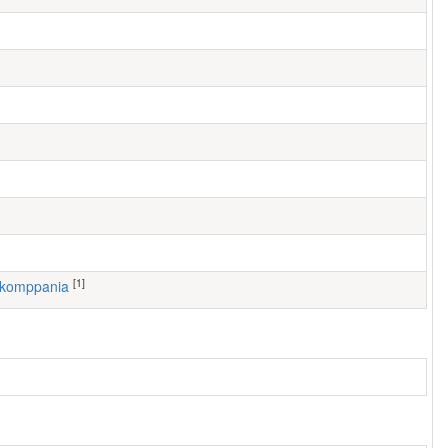
[1]
. komppania