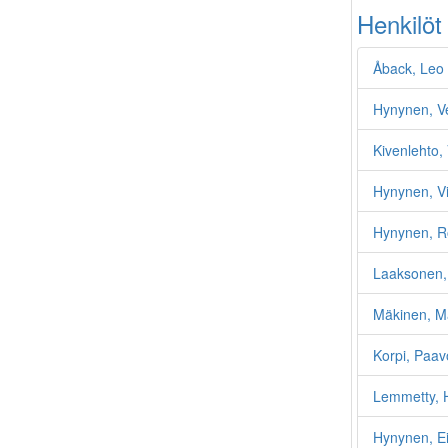
Henkilöt
Åback, Leo
Hynynen, V
Kivenlehto, 
Hynynen, Vi
Hynynen, R
Laaksonen, 
Mäkinen, Ma
Korpi, Paa
Lemmetty, 
Hynynen, E