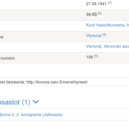
[1]
27.09.1941
[1]
38.KS
Kuoli haavoittuneena, 
[1]
Vieremä
ka
Vieremä, Vieremän sa
[1]
106
 numero
et-tietokanta: http://kronos.narc.fi/menehtyneet/
sastot (1)
ljoona 2, 2. komppania (Jatkosota)