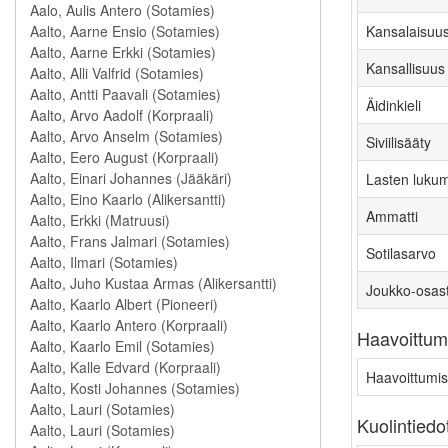
Kansalaisuu
Kansallisuus
Äidinkieli
Siviilisääty
Lasten luku
Ammatti
Sotilasarvo
Joukko-osas
Haavoittumi
Haavoittumis
Kuolintiedo