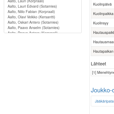
Kuolinpäivä
Kuolinpaikka
Kuolinsyy
Hautauspaik
Hautausmaa
Hautapaikan
Lähteet
[1] Menehtyne
Joukko-o
Jääkäripata