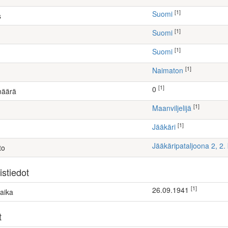
[1]
Suomi
s
[1]
Suomi
[1]
Suomi
[1]
Naimaton
[1]
0
määrä
[1]
maanviljelijä
[1]
Jääkäri
Jääkäripataljoona 2, 2
to
stiedot
[1]
26.09.1941
aika
t