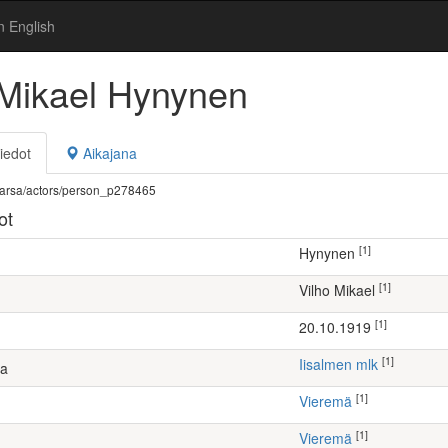
n English
 Mikael Hynynen
iedot
Aikajana
fi/warsa/actors/person_p278465
ot
[1]
Hynynen
[1]
Vilho Mikael
[1]
20.10.1919
[1]
Iisalmen mlk
ta
[1]
Vieremä
[1]
Vieremä