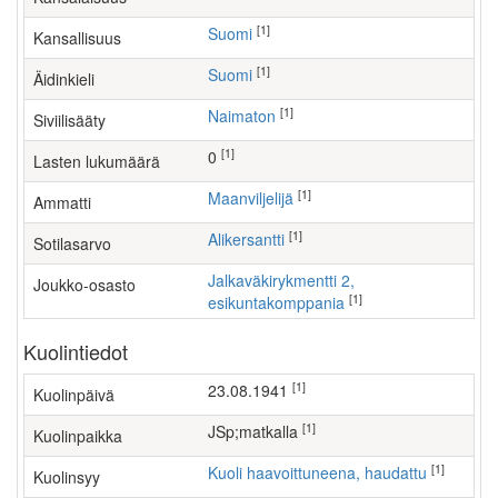
[1]
Suomi
Kansallisuus
[1]
Suomi
Äidinkieli
[1]
Naimaton
Siviilisääty
[1]
0
Lasten lukumäärä
[1]
maanviljelijä
Ammatti
[1]
Alikersantti
Sotilasarvo
Jalkaväkirykmentti 2,
Joukko-osasto
[1]
esikuntakomppania
Kuolintiedot
[1]
23.08.1941
Kuolinpäivä
[1]
JSp;matkalla
Kuolinpaikka
[1]
Kuoli haavoittuneena, haudattu
Kuolinsyy