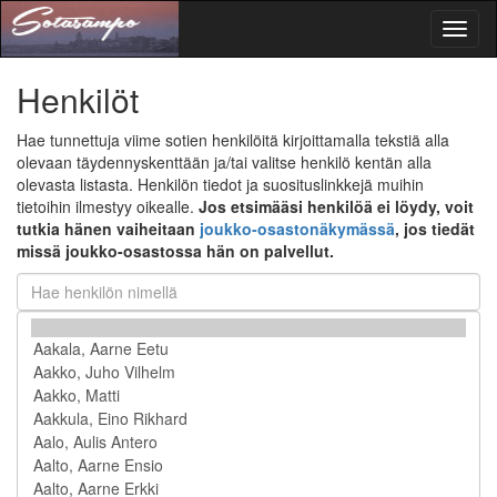
Toggl
naviga
Henkilöt
Hae tunnettuja viime sotien henkilöitä kirjoittamalla tekstiä alla
olevaan täydennyskenttään ja/tai valitse henkilö kentän alla
olevasta listasta. Henkilön tiedot ja suosituslinkkejä muihin
tietoihin ilmestyy oikealle.
Jos etsimääsi henkilöä ei löydy, voit
tutkia hänen vaiheitaan
joukko-osastonäkymässä
, jos tiedät
missä joukko-osastossa hän on palvellut.