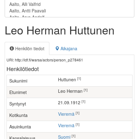
Leo Herman Huttunen
Henkilön tiedot
Aikajana
URI: http://ldf.fi/warsa/actors/person_p278461
Henkilötiedot
[1]
Huttunen
Sukunimi
[1]
Leo Herman
Etunimet
[1]
21.09.1912
Syntynyt
[1]
Vieremä
Kotikunta
[1]
Vieremä
Asuinkunta
[1]
Suomi
Kansalaisuus