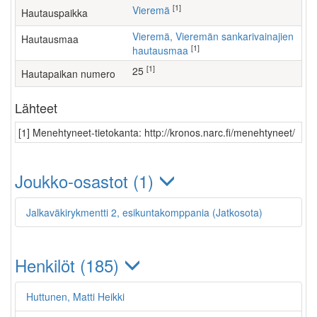
[1]
Vieremä
Hautauspaikka
Vieremä, Vieremän sankarivainajien
Hautausmaa
[1]
hautausmaa
[1]
25
Hautapaikan numero
Lähteet
[1] Menehtyneet-tietokanta: http://kronos.narc.fi/menehtyneet/
Joukko-osastot (1)
Jalkaväkirykmentti 2, esikuntakomppania (Jatkosota)
Henkilöt (185)
Huttunen, Matti Heikki