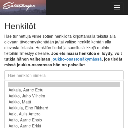
Toggl
naviga
Henkilöt
Hae tunnettuja viime sotien henkilöitä kirjoittamalla tekstiä alla
olevaan täydennyskenttään ja/tai valitse henkilö kentän alla
olevasta listasta. Henkilön tiedot ja suosituslinkkejä muihin
tietoihin ilmestyy oikealle.
Jos etsimääsi henkilöä ei löydy, voit
tutkia hänen vaiheitaan
joukko-osastonäkymässä
, jos tiedät
missä joukko-osastossa hän on palvellut.