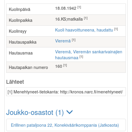
[1]
18.08.1942
Kuolinpäivä
[1]
16.KS;matkalla
Kuolinpaikka
[1]
Kuoli haavoittuneena, haudattu
Kuolinsyy
[1]
Vieremä
Hautauspaikka
Vieremä, Vieremän sankarivainajien
Hautausmaa
[1]
hautausmaa
[1]
160
Hautapaikan numero
Lähteet
[1] Menehtyneet-tietokanta: http://kronos.narc.fi/menehtyneet/
Joukko-osastot (1)
Erillinen pataljoona 22, Konekiväärikomppania (Jatkosota)