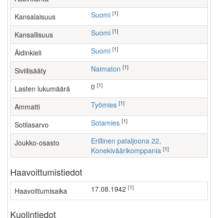
[1]
Suomi
Kansalaisuus
[1]
Suomi
Kansallisuus
[1]
Suomi
Äidinkieli
[1]
Naimaton
Siviilisääty
[1]
0
Lasten lukumäärä
[1]
työmies
Ammatti
[1]
Sotamies
Sotilasarvo
Erillinen pataljoona 22,
Joukko-osasto
[1]
Konekiväärikomppania
Haavoittumistiedot
[1]
17.08.1942
Haavoittumisaika
Kuolintiedot