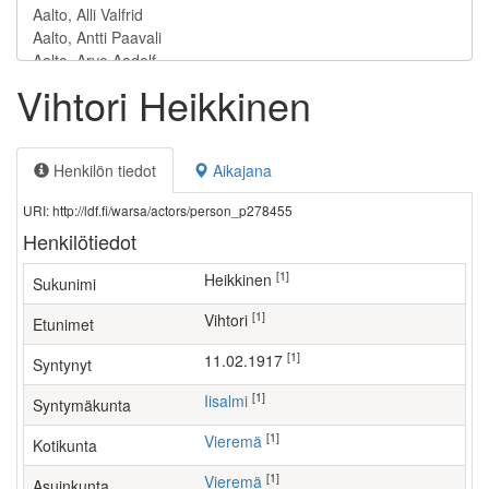
Vihtori Heikkinen
Henkilön tiedot
Aikajana
URI: http://ldf.fi/warsa/actors/person_p278455
Henkilötiedot
[1]
Heikkinen
Sukunimi
[1]
Vihtori
Etunimet
[1]
11.02.1917
Syntynyt
[1]
Iisalmi
Syntymäkunta
[1]
Vieremä
Kotikunta
[1]
Vieremä
Asuinkunta