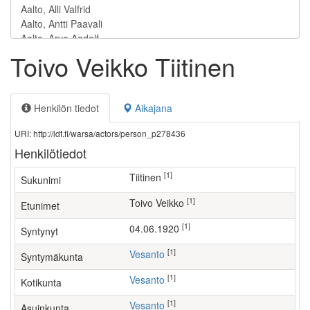
Toivo Veikko Tiitinen
Henkilön tiedot
Aikajana
URI: http://ldf.fi/warsa/actors/person_p278436
Henkilötiedot
[1]
Tiitinen
Sukunimi
[1]
Toivo Veikko
Etunimet
[1]
04.06.1920
Syntynyt
[1]
Vesanto
Syntymäkunta
[1]
Vesanto
Kotikunta
[1]
Vesanto
Asuinkunta