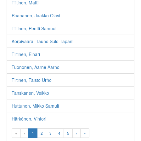
Tiitinen, Matti
Paananen, Jaakko Olavi
Tiitinen, Pentti Samuel
Korpivaara, Tauno Sulo Tapani
Tiitinen, Einari
Tuononen, Aarne Aarno
Tiitinen, Taisto Urho
Tanskanen, Veikko
Huttunen, Mikko Samuli
Härkönen, Vihtori
«
‹
1
2
3
4
5
›
»