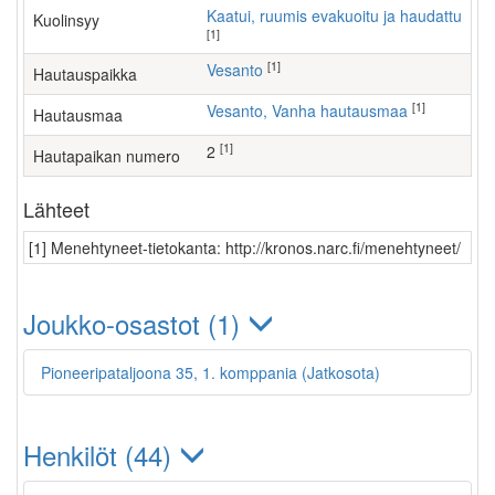
Kaatui, ruumis evakuoitu ja haudattu
Kuolinsyy
[1]
[1]
Vesanto
Hautauspaikka
[1]
Vesanto, Vanha hautausmaa
Hautausmaa
[1]
2
Hautapaikan numero
Lähteet
[1] Menehtyneet-tietokanta: http://kronos.narc.fi/menehtyneet/
Joukko-osastot (1)
Pioneeripataljoona 35, 1. komppania (Jatkosota)
Henkilöt (44)