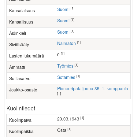
[1]
Suomi
Kansalaisuus
[1]
Suomi
Kansallisuus
[1]
Suomi
Äidinkieli
[1]
Naimaton
Siviilisääty
[1]
0
Lasten lukumäärä
[1]
työmies
Ammatti
[1]
Sotamies
Sotilasarvo
Pioneeripataljoona 35, 1. komppania
Joukko-osasto
[1]
Kuolintiedot
[1]
20.03.1943
Kuolinpäivä
[1]
Osta
Kuolinpaikka