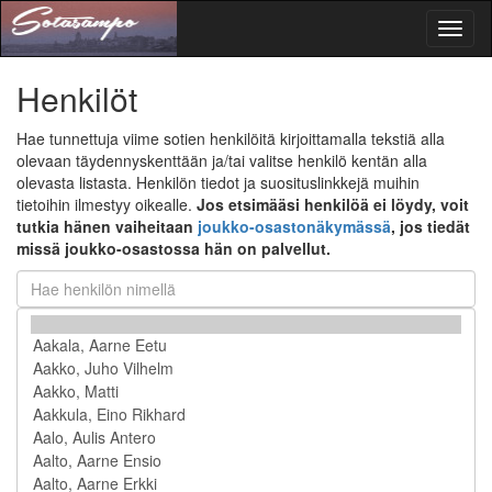
Toggl
naviga
Henkilöt
Hae tunnettuja viime sotien henkilöitä kirjoittamalla tekstiä alla
olevaan täydennyskenttään ja/tai valitse henkilö kentän alla
olevasta listasta. Henkilön tiedot ja suosituslinkkejä muihin
tietoihin ilmestyy oikealle.
Jos etsimääsi henkilöä ei löydy, voit
tutkia hänen vaiheitaan
joukko-osastonäkymässä
, jos tiedät
missä joukko-osastossa hän on palvellut.