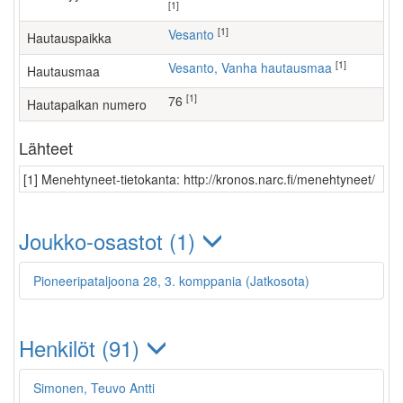
[1]
[1]
Vesanto
Hautauspaikka
[1]
Vesanto, Vanha hautausmaa
Hautausmaa
[1]
76
Hautapaikan numero
Lähteet
[1] Menehtyneet-tietokanta: http://kronos.narc.fi/menehtyneet/
Joukko-osastot (1)
Pioneeripataljoona 28, 3. komppania (Jatkosota)
Henkilöt (91)
Simonen, Teuvo Antti