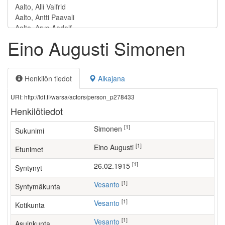
Eino Augusti Simonen
Henkilön tiedot
Aikajana
URI: http://ldf.fi/warsa/actors/person_p278433
Henkilötiedot
[1]
Simonen
Sukunimi
[1]
Eino Augusti
Etunimet
[1]
26.02.1915
Syntynyt
[1]
Vesanto
Syntymäkunta
[1]
Vesanto
Kotikunta
[1]
Vesanto
Asuinkunta