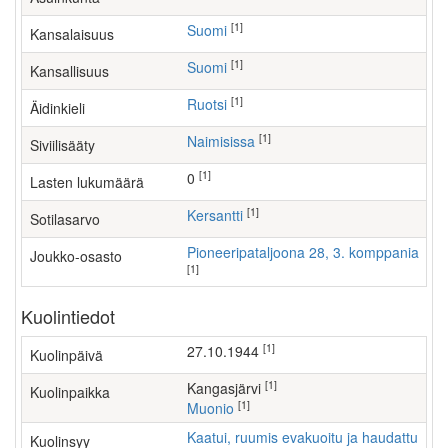
[1]
Suomi
Kansalaisuus
[1]
Suomi
Kansallisuus
[1]
Ruotsi
Äidinkieli
[1]
Naimisissa
Siviilisääty
[1]
0
Lasten lukumäärä
[1]
Kersantti
Sotilasarvo
Pioneeripataljoona 28, 3. komppania
Joukko-osasto
[1]
Kuolintiedot
[1]
27.10.1944
Kuolinpäivä
[1]
Kangasjärvi
Kuolinpaikka
[1]
Muonio
Kaatui, ruumis evakuoitu ja haudattu
Kuolinsyy