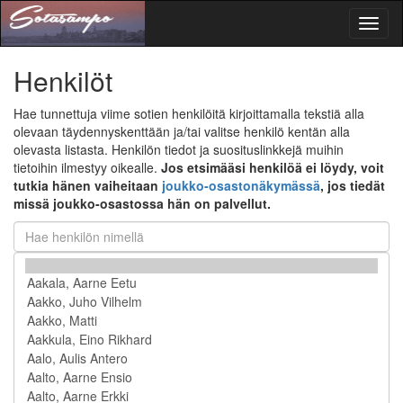
Toggl
naviga
Henkilöt
Hae tunnettuja viime sotien henkilöitä kirjoittamalla tekstiä alla
olevaan täydennyskenttään ja/tai valitse henkilö kentän alla
olevasta listasta. Henkilön tiedot ja suosituslinkkejä muihin
tietoihin ilmestyy oikealle.
Jos etsimääsi henkilöä ei löydy, voit
tutkia hänen vaiheitaan
joukko-osastonäkymässä
, jos tiedät
missä joukko-osastossa hän on palvellut.